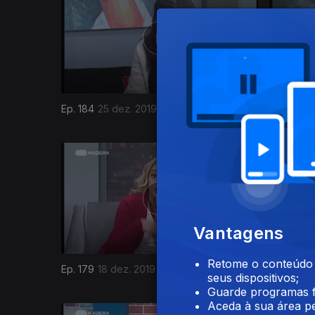
Ep. 184
25 dez. 2019
Ep. 182
23
444900
Vantagens
Retome o conteúdo a
Ep. 179
18 dez. 2019
Ep. 178
1
seus dispositivos;
Guarde programas f
Aceda à sua área pe