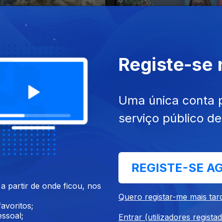
Registe-se
 dez. 2019
Ep. 181
20 dez. 2019
Uma única conta 
serviço público d
REGISTE-SE A
 partir de onde ficou, nos
7 dez. 2019
Ep. 177
16 dez. 2019
Quero registar-me mais tar
avoritos;
ssoal;
Entrar (utilizadores regista