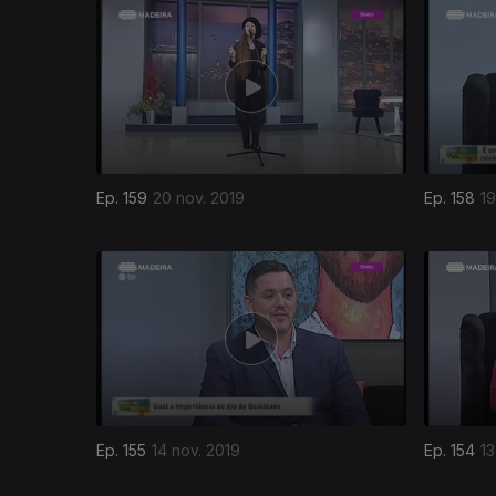
Ep. 159
20 nov. 2019
Ep. 158
19
438298
Ep. 155
14 nov. 2019
Ep. 154
13