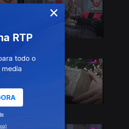
×
 na RTP
Ep. 180
19 dez. 2019
para todo o
e media
GORA
Ep. 176
13 dez. 2019
de
dos)