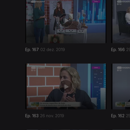
441337
Ep. 167
02 dez. 2019
Ep. 166
2
Ep. 163
26 nov. 2019
Ep. 162
25