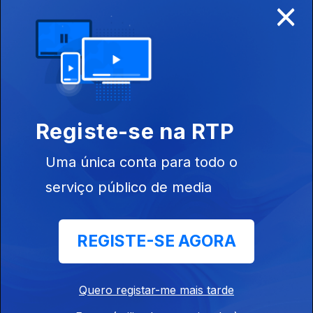
×
Ep. 20
23 mai. 2019
Vento
Ep. 19
16 mai. 2019
Registe-se na RTP
Fitorremediação:
Uma Solução
Uma única conta para todo o
com Futuro?
serviço público de media
REGISTE-SE AGORA
Ep. 18
09 mai. 2019
Futuro da Orla
Costeira
Quero registar-me mais tarde