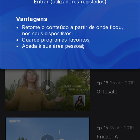
Entrar (utilizadores registados)
403230
Vantagens
Ep. 17
Retome o conteúdo a partir de onde ficou,
02 mai. 2019
nos seus dispositivos;
O Mundo das
Guarde programas favoritos;
Abelhas
Aceda à sua área pessoal;
Ep. 16
25 abr. 2019
Glifosato
Ep. 15
18 abr. 2019
Fridão: A