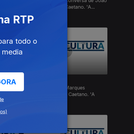
Luís
Segunda parte da conversa de João
Botelho com Luís Caetano. 'A...
 na RTP
para todo o
e media
GORA
01 fev. 2019
onversa
Fernando Pereira Marques
ecimento
conversa com Luís Caetano. 'A
de
cultura não...
dos)