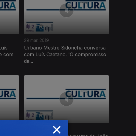
29 mar. 2019
uís
Urbano Mestre Sidoncha conversa
ce com
com Luís Caetano. 'O compromisso
da...
×
01 mar. 2019