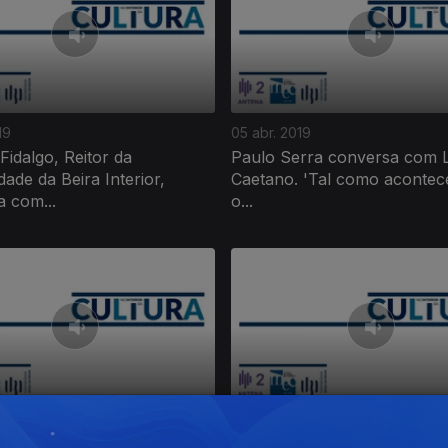
19
05 abr. 2019
Fidalgo, Reitor da
Paulo Serra conversa com L
dade da Beira Interior,
Caetano. 'Tal como aconte
 com...
o...
19
08 mar. 2019