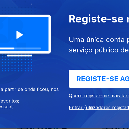
Amaral conversa com Luís
Graça Rojão conversa com 
. 'A cultura é um combate
Caetano. 'É entre homens e
mulheres...
Registe-se
Uma única conta 
serviço público d
REGISTE-SE A
19
08 fev. 2019
 parte da conversa de
Moisés de Lemos Martins c
 partir de onde ficou, nos
e Lemos Martins com Luís...
com Luís Caetano. 'O conh
Quero registar-me mais tar
do...
avoritos;
ssoal;
Entrar (utilizadores regista