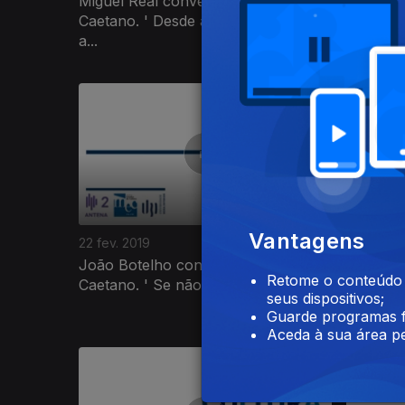
Miguel Real conversa com Luís
Victor 
Caetano. ' Desde a década de 90,
Caetano
a...
pela...
387574
Vantagens
22 fev. 2019
15 fev. 20
João Botelho conversa com Luís
Segunda
Retome o conteúdo a
Caetano. ' Se não há dinheiro para...
Moisés d
seus dispositivos;
Guarde programas f
Aceda à sua área pe
382784