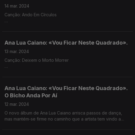
14 mar. 2024
Canção: Ando Em Círculos
Um disco que é obra de uma mulher só. Ana Lua Caiano
compôs, tocou, cantou e produziu o álbum (quase) sozinha.
Ana Lua Caiano: «Vou Ficar Neste Quadrado».
13 mar. 2024
Canção: Deixem o Morto Morrer
“Vou Ficar Neste Quadrado” é um disco sombrio, apesar de
Ana Lua Caiano ser uma pessoa divertida. Hoje rodamos uma
versão alternativa, ao vivo, de um dos primeiros singles.
Ana Lua Caiano: «Vou Ficar Neste Quadrado».
O Bicho Anda Por Aí
12 mar. 2024
O novo álbum de Ana Lua Caiano arrisca passos de dança,
mas mantém-se firme no caminho que a artista tem vindo a
fazer, misturando modernidade e tradição.