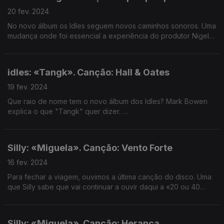
20 fev. 2024
No novo álbum os Idles seguem novos caminhos sonoros. Uma
mudança onde foi essencial a experiência do produtor Nigel
Godrich, habituado a trabalhar com bandas que querem mudar
o som que fazem
idles: «Tangk». Canção: Hall & Oates
19 fev. 2024
Que raio de nome tem o novo álbum dos Idles? Mark Bowen
explica o que "Tangk" quer dizer.
é um álbum cheio de amor, como se comprova na música que
rodamos hoje.
Silly: «Miguela». Canção: Vento Forte
16 fev. 2024
Para fechar a viagem, ouvimos a última canção do disco. Uma
que Silly sabe que vai continuar a ouvir daqui a «20 ou 40
anos».
Silly: «Miguela». Canção: Herança