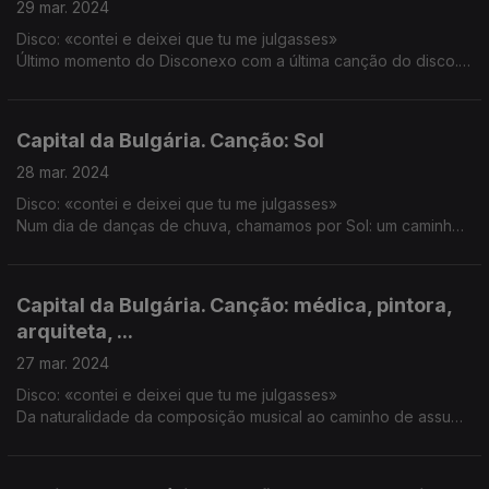
29 mar. 2024
Disco: «contei e deixei que tu me julgasses»
Último momento do Disconexo com a última canção do disco.
Apontamos para o futuro, ficando - por agora - no presente
que nos rodeia.
Capital da Bulgária. Canção: Sol
28 mar. 2024
Disco: «contei e deixei que tu me julgasses»
Num dia de danças de chuva, chamamos por Sol: um caminho
iluminado com a voz de Capital da Bulgária.
Capital da Bulgária. Canção: médica, pintora,
arquiteta, ...
27 mar. 2024
Disco: «contei e deixei que tu me julgasses»
Da naturalidade da composição musical ao caminho de assumir
o destino que se pretende para a vida.