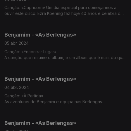
Canção: «Capricorn» Um dia especial para começarmos a
ouvir este disco: Ezra Koening faz hoje 40 anos e celebra o
aniversário com um concerto que coincide com o eclipse total
do sol visível nos EUA.
Benjamim - «As Berlengas»
05 abr. 2024
Canção: «Encontrar Lugar»
A canção que resume o álbum, e um álbum que é mais do que
isso.
Benjamim - «As Berlengas»
04 abr. 2024
Canção: «À Partida»
As aventuras de Benjamim e equipa nas Berlengas.
Benjamim - «As Berlengas»