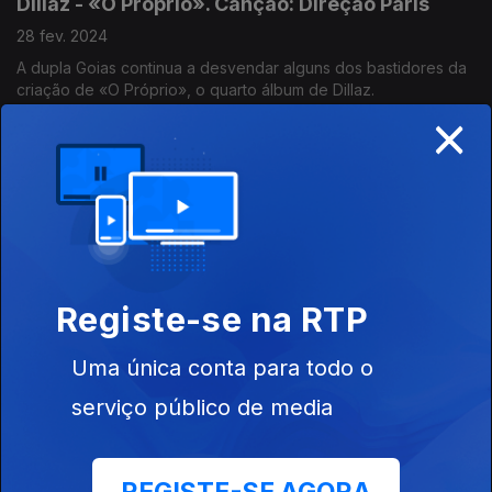
Dillaz - «O Próprio». Canção: Direção Paris
28 fev. 2024
A dupla Goias continua a desvendar alguns dos bastidores da
criação de «O Próprio», o quarto álbum de Dillaz.
×
Dillaz - «O Próprio». Canção: Cantona
27 fev. 2024
A dupla de produtores Goias conta como foi o processo
criativo que levou ao nascimento do álbum.
Registe-se na RTP
Dillaz - «O próprio». Canção: Alô
Uma única conta para todo o
26 fev. 2024
O início do desvendar de um álbum recordista.
serviço público de media
idles: «Tangk». Canção: Grace