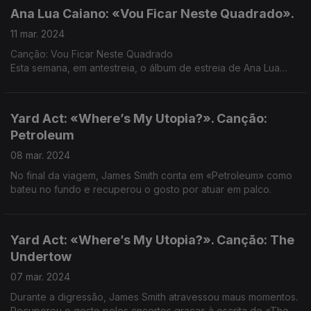
Ana Lua Caiano: «Vou Ficar Neste Quadrado».
11 mar. 2024
Canção: Vou Ficar Neste Quadrado
Esta semana, em antestreia, o álbum de estreia de Ana Lua
Caiano. Um título que parte de teorias situacionistas e o à-
vontade de uma artista que faz o que gosta.
Yard Act: «Where’s My Utopia?». Canção:
Petroleum
08 mar. 2024
No final da viagem, James Smith conta em «Petroleum» como
bateu no fundo e recuperou o gosto por atuar em palco.
Yard Act: «Where’s My Utopia?». Canção: The
Undertow
07 mar. 2024
Durante a digressão, James Smith atravessou maus momentos.
Recuperou o gosto pelos cncertos graças à escrita de «The