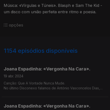
Música: «Vírgulas e Túneis». Blasph e Sam The Kid -
um disco com união perfeita entre ritmo e poesia.
opções
1154
episódios disponíveis
759716
755942
751993
748112
744730
740573
734388
730734
Joana Espadinha: «Vergonha Na Cara».
19 abr. 2024
Canção: Que A Vontade Nunca Mude.
No último Disconexo falamos de António Vasconcelos Dias,
responsável pela produção do novo disco de Joana
Espadinha.
Joana Espadinha: «Vergonha Na Cara».