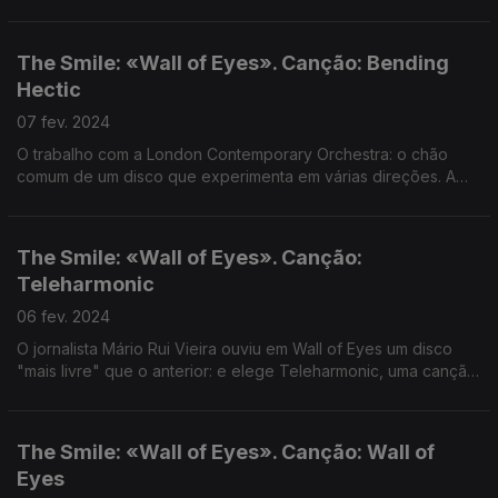
canção que ajuda a respirar.
The Smile: «Wall of Eyes». Canção: Bending
Hectic
07 fev. 2024
O trabalho com a London Contemporary Orchestra: o chão
comum de um disco que experimenta em várias direções. A
fechar, uma canção-monumento sobre um potencial acidente
de automóvel.
The Smile: «Wall of Eyes». Canção:
Teleharmonic
06 fev. 2024
O jornalista Mário Rui Vieira ouviu em Wall of Eyes um disco
"mais livre" que o anterior: e elege Teleharmonic, uma canção
a cheirar a Radiohead que fez uma aparição da série Peaky
Bliders, como a sua favorita do álbum.
The Smile: «Wall of Eyes». Canção: Wall of
Eyes