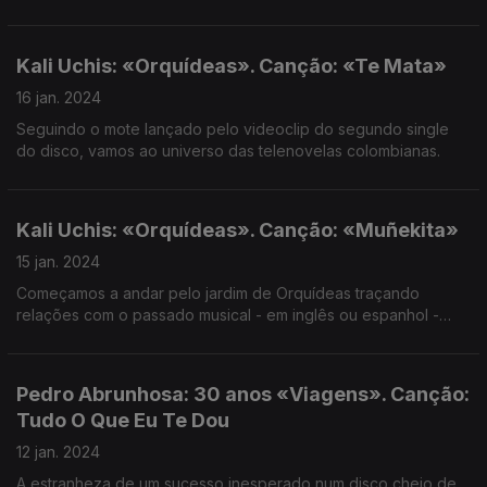
empoderamento da essência feminina.
Kali Uchis: «Orquídeas». Canção: «Te Mata»
16 jan. 2024
Seguindo o mote lançado pelo videoclip do segundo single
do disco, vamos ao universo das telenovelas colombianas.
Kali Uchis: «Orquídeas». Canção: «Muñekita»
15 jan. 2024
Começamos a andar pelo jardim de Orquídeas traçando
relações com o passado musical - em inglês ou espanhol -
recente da artista colombiana.
Pedro Abrunhosa: 30 anos «Viagens». Canção:
Tudo O Que Eu Te Dou
12 jan. 2024
A estranheza de um sucesso inesperado num disco cheio de