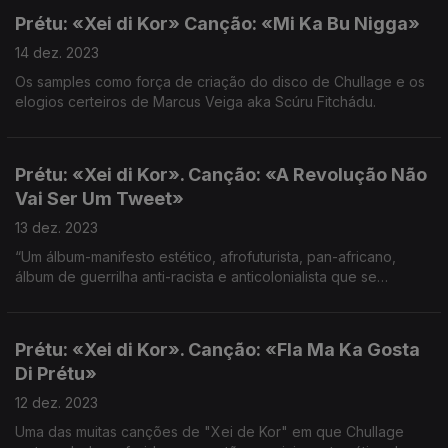
Prétu: «Xei di Kor» Canção: «Mi Ka Bu Nigga»
14 dez. 2023
Os samples como força de criação do disco de Chullage e os
elogios certeiros de Marcus Veiga aka Scúru Fitchádu.
Prétu: «Xei di Kor». Canção: «A Revolução Não
Vai Ser Um Tweet»
13 dez. 2023
“Um álbum-manifesto estético, afrofuturista, pan-africano,
álbum de guerrilha anti-racista e anticolonialista que se
projecta num futuro para além dessas grilhetas. É mais que um
álbum, na verdade", diz Mário Lopes.
Prétu: «Xei di Kor». Canção: «Fla Ma Ka Gosta
Di Prétu»
12 dez. 2023
Uma das muitas canções de "Xei de Kor" em que Chullage