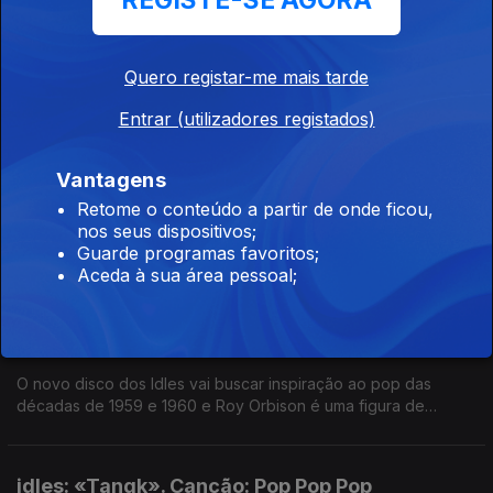
REGISTE-SE AGORA
23 fev. 2024
Uma canção que repete um dos mantras deste disco: "Love Is
The Thing". Mark Bowen fala na digressão que começa no
Quero registar-me mais tarde
Porto e diz que não havia melhor sítio para começarem,
porque o público português é o melhor da Europa.
Entrar (utilizadores registados)
idles: «Tangk». Canção: Dancer
Vantagens
22 fev. 2024
Retome o conteúdo a partir de onde ficou,
Uma canção onde os Idles contaram com a colaboração dos
nos seus dispositivos;
LCD Soundsystem, que são grande influência. Mark Bowen
Guarde programas favoritos;
explica também que os Idles falam muito de amor, para não se
Aceda à sua área pessoal;
esquecer que o amor existe.
idles: «Tangk». Canção: Roy
21 fev. 2024
O novo disco dos Idles vai buscar inspiração ao pop das
décadas de 1959 e 1960 e Roy Orbison é uma figura de
referência.
idles: «Tangk». Canção: Pop Pop Pop