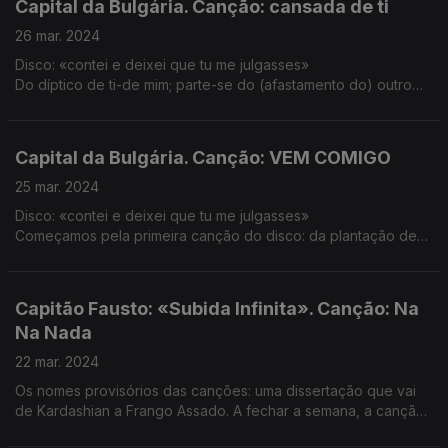
Capital da Bulgária. Canção: cansada de ti
26 mar. 2024
Disco: «contei e deixei que tu me julgasses»
Do díptico de ti-de mim; parte-se do (afastamento do) outro
para pensar no bem-estar do eu.
Capital da Bulgária. Canção: VEM COMIGO
25 mar. 2024
Disco: «contei e deixei que tu me julgasses»
Começamos pela primeira canção do disco: da plantação de
batatas à libertação da pressão das expectativas.
Capitão Fausto: «Subida Infinita». Canção: Na
Na Nada
22 mar. 2024
Os nomes provisórios das canções: uma dissertação que vai
de Kardashian a Frango Assado. A fechar a semana, a canção
(aparentemente) mais festiva desta subida sem fim.