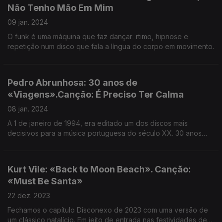
Não Tenho Mão Em Mim
09 jan. 2024
O funk é uma máquina que faz dançar: rtimo, hipnose e
repetição num disco que fala a língua do corpo em movimento.
Pedro Abrunhosa: 30 anos de
«Viagens».Canção: É Preciso Ter Calma
08 jan. 2024
A 1 de janeiro de 1994, era editado um dos discos mais
decisivos para a música portuguesa do século XX. 30 anos
depois, retomamos as «Viagens» de Abrunhosa para
desenterrar as histórias e relembrar as canções.
Kurt Vile: «Back to Moon Beach». Canção:
«Must Be Santa»
22 dez. 2023
Fechamos o capítulo Disconexo de 2023 com uma versão de
um clássico natalício. Em jeito de entrada nas festividades de