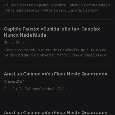
Os Cinco passam a Quatro: o teclista Francisco Ferreira saiu da
banda para perseguir outros sonhos. E agora, Capitão?
Capitão Fausto: «Subida Infinita». Canção:
Nunca Nada Muda
18 mar. 2024
Cinco anos depois, o quinto dos Capitão Fausto é um álbum
de despedidas e de envelhecimento. O tempo passou-lhe em
cima, e eles fizeram disso canções.
Ana Lua Caiano: «Vou Ficar Neste Quadrado»
15 mar. 2024
Canção: De Cabeça Colada Ao Chão
O álbum de estreia de Ana Lua Caiano saiu hoje e vai para
estrada não tarda. Os concertos de apresentação começam já
em abril.
Ana Lua Caiano: «Vou Ficar Neste Quadrado»