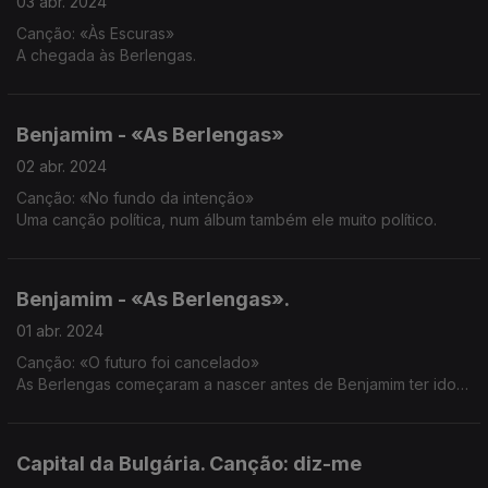
03 abr. 2024
Canção: «Às Escuras»
A chegada às Berlengas.
Benjamim - «As Berlengas»
02 abr. 2024
Canção: «No fundo da intenção»
Uma canção política, num álbum também ele muito político.
Benjamim - «As Berlengas».
01 abr. 2024
Canção: «O futuro foi cancelado»
As Berlengas começaram a nascer antes de Benjamim ter ido
ao arquipélago. Começamos a história de um projeto que
demorou seis anos até cá chegar.
Capital da Bulgária. Canção: diz-me