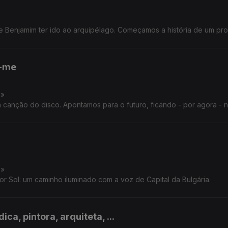
 Benjamim ter ido ao arquipélago. Começamos a história de um pro
z-me
s»
canção do disco. Apontamos para o futuro, ficando - por agora - 
s»
 Sol: um caminho iluminado com a voz de Capital da Bulgária.
ca, pintora, arquiteta, ...