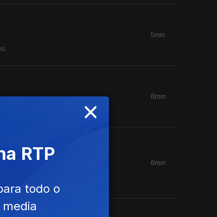
5min
s.
6min
×
es.
 na RTP
6min
para todo o
e media