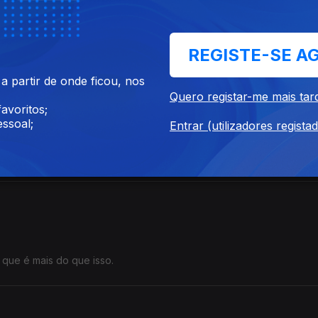
REGISTE-SE A
 partir de onde ficou, nos
Quero registar-me mais tar
s Above Us»
avoritos;
ssoal;
Entrar (utilizadores regista
om o eclipse total do sol visível nos EUA.
que é mais do que isso.