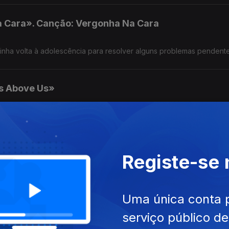
 Cara». Canção: Vergonha Na Cara
dinha volta à adolescência para resolver alguns problemas pendente
s Above Us»
m filme de ação que dá o mote para uma canção onde se fala do conflito de geraçõ
s Above Us»
Registe-se
 perspetiva diferente
Uma única conta 
serviço público d
s Above Us»