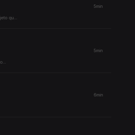
5min
jeto que
5min
no
6min