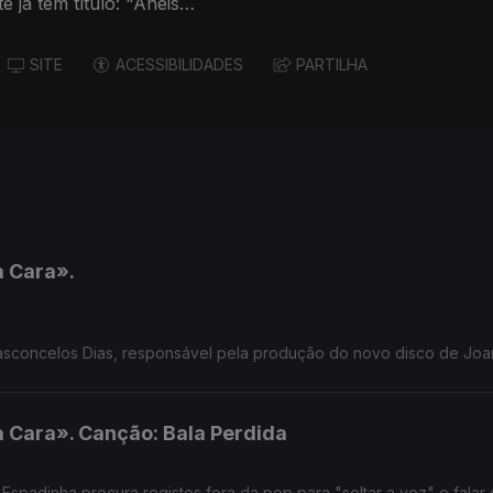
 já tem título: "Anéis
SITE
ACESSIBILIDADES
PARTILHA
 Cara».
asconcelos Dias, responsável pela produção do novo disco de Joa
 Cara». Canção: Bala Perdida
padinha procura registos fora da pop para "soltar a voz" e falar 