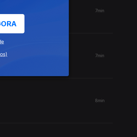
7min
GORA
de
dos)
7min
8min