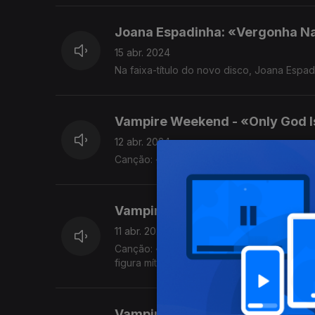
Joana Espadinha: «Vergonha Na
15 abr. 2024
Na faixa-título do novo disco, Joana Espa
Vampire Weekend - «Only God I
12 abr. 2024
Canção: «Gen X Cops» U
Vampire Weekend - «Only God I
11 abr. 2024
Canção: «Mary Boone» Canção com nome de uma famosa galerista que acabou condenada por evasão fiscal. Uma
figura mítica de Nova Iorque, vista de uma
Vampire Weekend - «Only God I