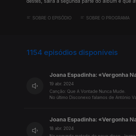
destes, sairá a segunda parte do álbum e que até
Grossos".
SOBRE O EPISÓDIO
SOBRE O PROGRAMA
1154
episódios disponíveis
759716
755942
Joana Espadinha: «Vergonha Na
19 abr. 2024
Canção: Que A Vontade Nunca Mude.
No último Disconexo falamos de António V
Espadinha.
Joana Espadinha: «Vergonha Na
18 abr. 2024
Na segunda metade do novo disco, Joana Es