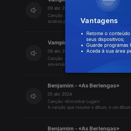
09 abr. 2024
Canção: «Classical» Um álbum cheio de referências a Nova Iorque que começam na imagem que está na capa e que
Vantagens
acabou por dar nome ao disco.
Retome o conteúdo a
seus dispositivos;
Vampire Weekend - «Only God I
Guarde programas f
Aceda à sua área pe
08 abr. 2024
Canção: «Capricorn» Um dia especial para começarmos a ouvir este disco: Ezra Koening faz hoje 40 anos e celebra o
aniversário com um concerto que coincide c
Benjamim - «As Berlengas»
05 abr. 2024
Canção: «Encontrar Lugar»
A canção que resume o álbum, e um álbum 
Benjamim - «As Berlengas»