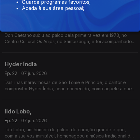
pelo conjunto Astros.
Guarde programas favoritos;
Aceda à sua área pessoal;
Don Caetano
Ep. 23
14 jun. 2026
Don Caetano subiu ao palco pela primeira vez em 1973, no
Centro Cultural Os Anjos, no Sambizanga, e foi acompanhado
pelo conjunto Astros.
Hyder Índia
Ep. 22
07 jun. 2026
Das ilhas maravilhosas de São Tomé e Príncipe, o cantor e
compositor Hyder Índia, ficou conhecido, como aquele a quem
um dia alguém chamou “o homem da voz que é povo”.
Ildo Lobo,
Ep. 22
07 jun. 2026
Ildo Lobo, um homem de palco, de coração grande e que,
com a sua voz inimitável, homenageou a música tradicional de