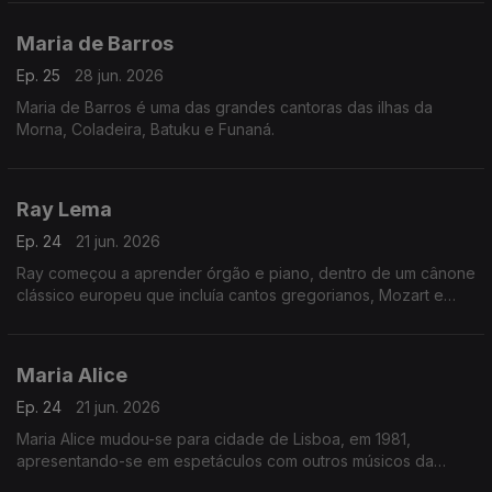
Muléma Mwam (meu coração).
Maria de Barros
Ep. 25
28 jun. 2026
Maria de Barros é uma das grandes cantoras das ilhas da
Morna, Coladeira, Batuku e Funaná.
Ray Lema
Ep. 24
21 jun. 2026
Ray começou a aprender órgão e piano, dentro de um cânone
clássico europeu que incluía cantos gregorianos, Mozart e
Chopin.
Maria Alice
Ep. 24
21 jun. 2026
Maria Alice mudou-se para cidade de Lisboa, em 1981,
apresentando-se em espetáculos com outros músicos da
diáspora, sendo desde logo presença habitual nos programas