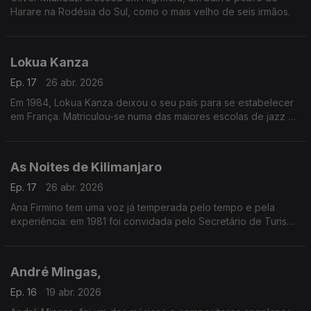
Harare na Rodésia do Sul, como o mais velho de seis irmãos.
Lokua Kanza
Ep. 17
26 abr. 2026
Em 1984, Lokua Kanza deixou o seu país para se estabelecer
em França. Matriculou-se numa das maiores escolas de jazz da
Europa e colaborou com artistas renomados como Ray Lema,
Papa Wemba e Manu Dibango.
As Noites de Kilimanjaro
Ep. 17
26 abr. 2026
Ana Firmino tem uma voz já temperada pelo tempo e pela
experiência: em 1981 foi convidada pelo Secretário de Turismo
de Cabo Verde para inaugurar a Boite Pillon, no Hotel Praia-
Mar na Ilha de Santiago.
André Mingas,
Ep. 16
19 abr. 2026