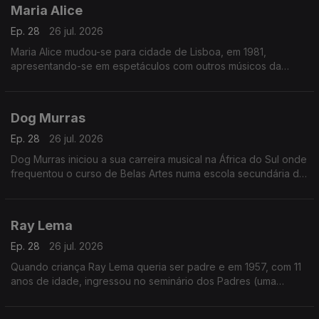
Maria Alice
Ep. 28
26 jul. 2026
Maria Alice mudou-se para cidade de Lisboa, em 1981,
apresentando-se em espetáculos com outros músicos da
diáspora, sendo desde logo presença habitual nos programas
das salas lisboetas Ritz Club e B.Leza.
Dog Murras
Ep. 28
26 jul. 2026
Dog Murras iniciou a sua carreira musical na África do Sul onde
frequentou o curso de Belas Artes numa escola secundária de
Joanesburgo.
Ray Lema
Ep. 28
26 jul. 2026
Quando criança Ray Lema queria ser padre e em 1957, com 11
anos de idade, ingressou no seminário dos Padres (uma
sociedade católica romana de vida apostólica), onde o seu
talento para a música foi reconhecido.