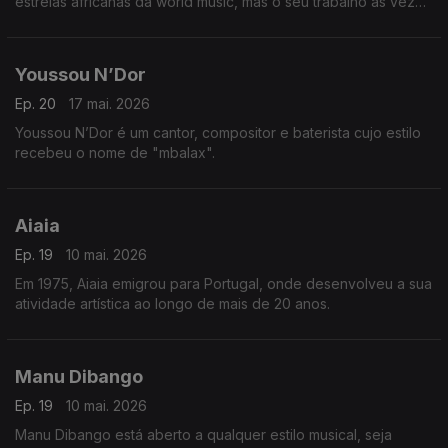
estrelas africanas da world music, mas o seu trabalho às vezes
era criticado pelo brilho da sua produção e pela qualidade
ocasional ao acaso.
Youssou N’Dor
Ep. 20
17 mai. 2026
Youssou N’Dor é um cantor, compositor e baterista cujo estilo
recebeu o nome de "mbalax".
Aiaia
Ep. 19
10 mai. 2026
Em 1975, Aiaia emigrou para Portugal, onde desenvolveu a sua
atividade artística ao longo de mais de 20 anos.
Manu Dibango
Ep. 19
10 mai. 2026
Manu Dibango está aberto a qualquer estilo musical, seja