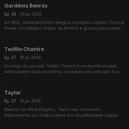
Gardénia Benrós
Ep. 28
26 jul. 2026
Em 1983, Gardénia Benrós integrou o projeto conjunto Tropical
Power, nos Estados Unidos da América e gravou pela primeira
vez em estúdio três temas com esse grupo
Teófilo Chantre
Ep. 27
19 jul. 2026
Ao longo da sua vida Teófilo Chantre foi muito influenciado
pela restante música lusófona, a brasileira em particular. A sua
reputação como cantor e compositor foi aumentando.
Taylor
Ep. 27
19 jul. 2026
Nascido em West Kingston, Taylor mais conhecido
artisticamente por Chaka Demus era um participante regular
nos bailes de Kingston e teve a sorte de ser convidado pelo
Príncipe Jammy, para fazer uma animação.