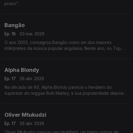
prazo”.
Bangão
Ep. 18
03 mai. 2026
O ano 2003, consagrou Bangão como um dos maiores
intérpretes da música popular angolana. Neste ano, no Top
Rádio Luanda, arrebatou os prémios da música do ano, com o
tema “Fofucho”,
Alpha Blondy
Ep. 17
26 abr. 2026
Na década de 80, Alpha Blondy parecia o herdeiro do
superstar do reggae Bob Marley; a sua popularidade depois
disso diminuiu junto com a da música reggae em geral, mas a
sua fama permaneceu em âmbito internacional.
Oliver Mtukudzi
Ep. 17
26 abr. 2026
Oliver Mtukudzi cresceu em Highfield, um bairro pobre de