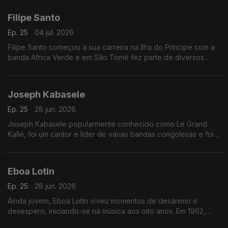
Filipe Santo
Ep. 25
04 jul. 2026
Filipe Santo começou a sua carreira na Ilha do Príncipe com a
banda Africa Verde e em São Tomé fez parte de diversos
agrupamentos musicais, dos quais se destacam Tropic Som e
Os Leonenses
Joseph Kabasele
Ep. 25
28 jun. 2026
Joseph Kabasele popularmente conhecido como Le Grand
Kallé, foi um cantor e líder de várias bandas congolesas e foi
considerado o pai da música moderna congolesa
Eboa Lotin
Ep. 25
28 jun. 2026
Ainda jovem, Eboa Lotin viveu momentos de desânimo e
desespero, iniciando-se na música aos oito anos. Em 1962,
tinha apenas 20 anos quando compôs a sua primeira música,