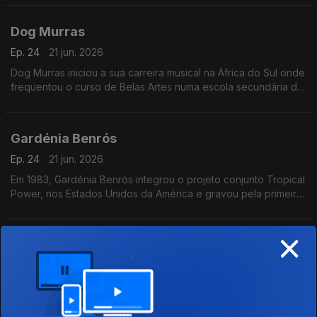
das salas lisboetas Ritz Club e B.Leza.
Dog Murras
Ep. 24
21 jun. 2026
Dog Murras iniciou a sua carreira musical na África do Sul onde
frequentou o curso de Belas Artes numa escola secundária de
Joanesburgo.
Gardénia Benrós
Ep. 24
21 jun. 2026
Em 1983, Gardénia Benrós integrou o projeto conjunto Tropical
Power, nos Estados Unidos da América e gravou pela primeira
vez em estúdio três temas com esse grupo.
×
Ray Lema
Ep. 24
21 jun. 2026
Ray começou a aprender órgão e piano, dentro de um cânone
clássico europeu que incluía cantos gregorianos, Mozart e
Chopin.