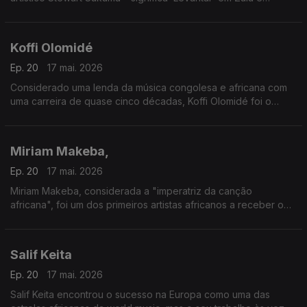
‘Empurrar’ em suaíli.
Koffi Olomidé
Ep. 20
17 mai. 2026
Considerado uma lenda da música congolesa e africana com
uma carreira de quase cinco décadas, Koffi Olomidé foi o
primeiro artista negro africano a esgotar um espetáculo na
lendária sala Bercy, em Paris
Miriam Makeba,
Ep. 20
17 mai. 2026
Miriam Makeba, considerada a "imperatriz da canção
africana", foi um dos primeiros artistas africanos a receber o
reconhecimento mundial.
Salif Keita
Ep. 20
17 mai. 2026
Salif Keita encontrou o sucesso na Europa como uma das