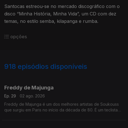
Santocas estreou-se no mercado discográfico com o
disco “Minha História, Minha Vida”, um CD com dez
temas, no estilo semba, kilapanga e rumba.
opções
918
episódios disponíveis
943503
937113
930081
925301
923762
Freddy de Majunga
Ep. 29
02 ago. 2026
Freddy de Majunga é um dos melhores artistas de Soukouss
que surgiu em Paris no início da década de 80. É um teclista
talentoso e não é realmente do Zaire ou das Antilhas, mas sim
de Madagáscar.