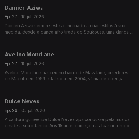
Damien Aziwa
Ep. 27
19 jul. 2026
Damien Aziwa sempre esteve inclinado a criar estilos à sua
medida, desde a dança afro tirada do Soukouss, uma dança e
estilo musical popular congolês, passou a fazer uma fusão do
Soukouss com o Afro-Zouk.
Avelino Mondlane
Ep. 27
19 jul. 2026
Avelino Mondlane nasceu no bairro de Mavalane, arredores
de Maputo em 1959 e faleceu em 2004, vítima de doença
prolongada.
Dulce Neves
Ep. 26
05 jul. 2026
A cantora guineense Dulce Neves apaixonou-se pela música
desde a sua infância. Aos 15 anos começou a atuar no grupo
de teatro “Afro Cid” de Bissau.