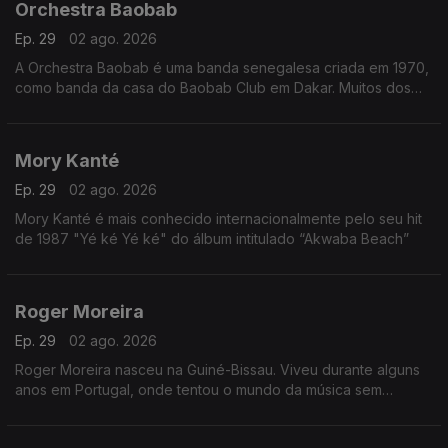
Orchestra Baobab
Ep. 29
02 ago. 2026
A Orchestra Baobab é uma banda senegalesa criada em 1970,
como banda da casa do Baobab Club em Dakar. Muitos dos
membros originais da banda já haviam tocado com Star Band
de Dakar na década de 60
Mory Kanté
Ep. 29
02 ago. 2026
Mory Kanté é mais conhecido internacionalmente pelo seu hit
de 1987 "Yé ké Yé ké" do álbum intitulado “Akwaba Beach”
Roger Moreira
Ep. 29
02 ago. 2026
Roger Moreira nasceu na Guiné-Bissau. Viveu durante alguns
anos em Portugal, onde tentou o mundo da música sem
sucesso.