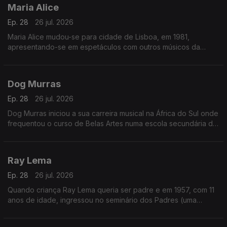
Maria Alice
Ep. 28
26 jul. 2026
Maria Alice mudou-se para cidade de Lisboa, em 1981,
apresentando-se em espetáculos com outros músicos da
diáspora, sendo desde logo presença habitual nos programas
das salas lisboetas Ritz Club e B.Leza.
Dog Murras
Ep. 28
26 jul. 2026
Dog Murras iniciou a sua carreira musical na África do Sul onde
frequentou o curso de Belas Artes numa escola secundária de
Joanesburgo.
Ray Lema
Ep. 28
26 jul. 2026
Quando criança Ray Lema queria ser padre e em 1957, com 11
anos de idade, ingressou no seminário dos Padres (uma
sociedade católica romana de vida apostólica), onde o seu
talento para a música foi reconhecido.