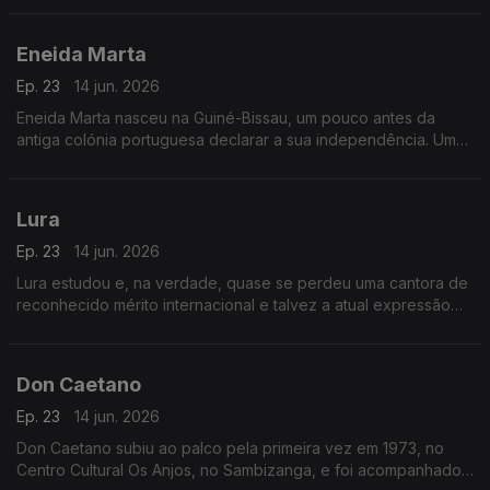
Eneida Marta
Ep. 23
14 jun. 2026
Eneida Marta nasceu na Guiné-Bissau, um pouco antes da
antiga colónia portuguesa declarar a sua independência. Uma
altura promissora, portanto.
Lura
Ep. 23
14 jun. 2026
Lura estudou e, na verdade, quase se perdeu uma cantora de
reconhecido mérito internacional e talvez a atual expressão
maior da cultura cabo-verdiana para se ganhar uma atleta de
alta competição ou uma bailarina.
Don Caetano
Ep. 23
14 jun. 2026
Don Caetano subiu ao palco pela primeira vez em 1973, no
Centro Cultural Os Anjos, no Sambizanga, e foi acompanhado