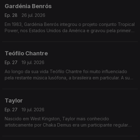
Gardénia Benrós
Ep. 28
26 jul. 2026
Em 1983, Gardénia Benrós integrou o projeto conjunto Tropical
Power, nos Estados Unidos da América e gravou pela primeira
vez em estúdio três temas com esse grupo
Teófilo Chantre
Ep. 27
19 jul. 2026
Ao longo da sua vida Teófilo Chantre foi muito influenciado
pela restante música lusófona, a brasileira em particular. A sua
reputação como cantor e compositor foi aumentando.
Taylor
Ep. 27
19 jul. 2026
Nascido em West Kingston, Taylor mais conhecido
artisticamente por Chaka Demus era um participante regular
nos bailes de Kingston e teve a sorte de ser convidado pelo
Príncipe Jammy, para fazer uma animação.