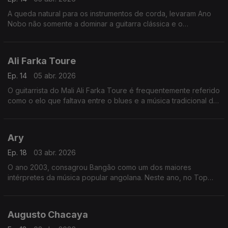
A queda natural para os instrumentos de corda, levaram Ano
Nobo não somente a dominar a guitarra clássica e o
cavaquinho, mas a dar também um "djeto" no bandolim, na
guitarra portuguesa e mesmo no violino.
Ali Farka Toure
Ep. 14
05 abr. 2026
O guitarrista do Mali Ali Farka Toure é frequentemente referido
como o elo que faltava entre o blues e a música tradicional da
África Ocidental.
Ary
Ep. 18
03 abr. 2026
O ano 2003, consagrou Bangão como um dos maiores
intérpretes da música popular angolana. Neste ano, no Top
Rádio Luanda, arrebatou os prémios da música do ano, com o
tema “Fofucho”,
Augusto Chacaya