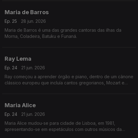
Muléma Mwam (meu coração).
Maria de Barros
Ep. 25
28 jun. 2026
Maria de Barros é uma das grandes cantoras das ilhas da
Morna, Coladeira, Batuku e Funaná.
Ray Lema
Ep. 24
21 jun. 2026
Ray começou a aprender órgão e piano, dentro de um cânone
clássico europeu que incluía cantos gregorianos, Mozart e
Chopin.
Maria Alice
Ep. 24
21 jun. 2026
Maria Alice mudou-se para cidade de Lisboa, em 1981,
apresentando-se em espetáculos com outros músicos da
diáspora, sendo desde logo presença habitual nos programas