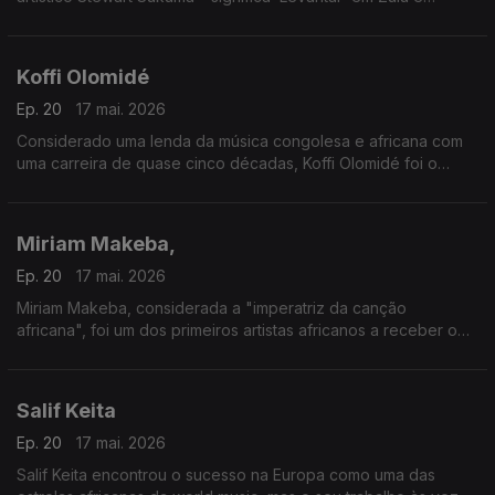
‘Empurrar’ em suaíli.
Koffi Olomidé
Ep. 20
17 mai. 2026
Considerado uma lenda da música congolesa e africana com
uma carreira de quase cinco décadas, Koffi Olomidé foi o
primeiro artista negro africano a esgotar um espetáculo na
lendária sala Bercy, em Paris
Miriam Makeba,
Ep. 20
17 mai. 2026
Miriam Makeba, considerada a "imperatriz da canção
africana", foi um dos primeiros artistas africanos a receber o
reconhecimento mundial.
Salif Keita
Ep. 20
17 mai. 2026
Salif Keita encontrou o sucesso na Europa como uma das