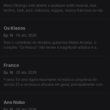
Manu Dibango está aberto a qualquer estilo musical, seja
techno, funk, jazz, makossa, reggae, música francesa ou rap.
Os Kiezos
Ep. 14
05 abr. 2026
Sem o contributo do lendário guitarrista Marito Arcanjo, o
conjunto “Os Kiezos” não teriam a magnitude artística e a
importância histórica,
Franco
Ep. 14
05 abr. 2026
Franco foi uma figura importante na música congolesa do
século 20 e na música africana em geral, principalmente como
o líder por mais de 30 anos do TPOK Jazz, a banda africana
mais popular e significativa do seu tempo.
Ano Nobo
Ep. 14
05 abr. 2026