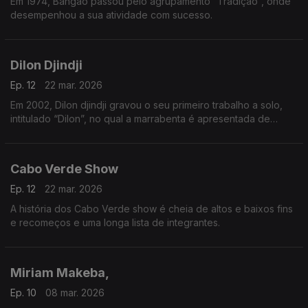
Em 1974, Bangão passou pelo agrupamento “Tradição”, onde
desempenhou a sua atividade com sucesso.
Dilon Djindji
Ep. 12
22 mar. 2026
Em 2002, Dilon djindji gravou o seu primeiro trabalho a solo,
intitulado “Dilon”, no qual a marrabenta é apresentada de
forma mais acústica e minimalista.
Cabo Verde Show
Ep. 12
22 mar. 2026
A história dos Cabo Verde show é cheia de altos e baixos fins
e recomeços e uma longa lista de integrantes.
Miriam Makeba,
Ep. 10
08 mar. 2026