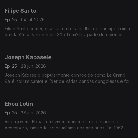
Filipe Santo
Ep. 25
04 jul. 2026
Filipe Santo começou a sua carreira na Ilha do Príncipe com a
banda Africa Verde e em São Tomé fez parte de diversos
agrupamentos musicais, dos quais se destacam Tropic Som e
Os Leonenses
Joseph Kabasele
Ep. 25
28 jun. 2026
Joseph Kabasele popularmente conhecido como Le Grand
Kallé, foi um cantor e líder de várias bandas congolesas e foi
considerado o pai da música moderna congolesa
Eboa Lotin
Ep. 25
28 jun. 2026
Ainda jovem, Eboa Lotin viveu momentos de desânimo e
desespero, iniciando-se na música aos oito anos. Em 1962,
tinha apenas 20 anos quando compôs a sua primeira música,