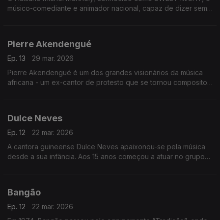
músico-comediante e animador nacional, capaz de dizer sem
rodeios e bem alto o que os outros pensavam em voz baixa.
Pierre Akendengué
Ep. 13
29 mar. 2026
Pierre Akendengué é um dos grandes visionários da música
africana - um ex-cantor de protesto que se tornou compositor
e favorito do culto e ministro da cultura.
Dulce Neves
Ep. 12
22 mar. 2026
A cantora guineense Dulce Neves apaixonou-se pela música
desde a sua infância. Aos 15 anos começou a atuar no grupo
de teatro “Afro Cid” de Bissau
Bangão
Ep. 12
22 mar. 2026