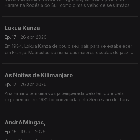
Harare na Rodésia do Sul, como o mais velho de seis irmãos.
Lokua Kanza
Ep. 17
26 abr. 2026
Em 1984, Lokua Kanza deixou o seu país para se estabelecer
em França. Matriculou-se numa das maiores escolas de jazz da
Europa e colaborou com artistas renomados como Ray Lema,
Papa Wemba e Manu Dibango.
As Noites de Kilimanjaro
Ep. 17
26 abr. 2026
Ana Firmino tem uma voz já temperada pelo tempo e pela
experiência: em 1981 foi convidada pelo Secretário de Turismo
de Cabo Verde para inaugurar a Boite Pillon, no Hotel Praia-
Mar na Ilha de Santiago.
André Mingas,
Ep. 16
19 abr. 2026