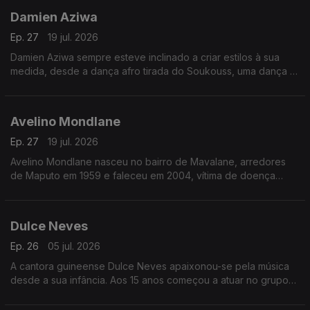
Damien Aziwa
Ep. 27
19 jul. 2026
Damien Aziwa sempre esteve inclinado a criar estilos à sua
medida, desde a dança afro tirada do Soukouss, uma dança e
estilo musical popular congolês, passou a fazer uma fusão do
Soukouss com o Afro-Zouk.
Avelino Mondlane
Ep. 27
19 jul. 2026
Avelino Mondlane nasceu no bairro de Mavalane, arredores
de Maputo em 1959 e faleceu em 2004, vítima de doença
prolongada.
Dulce Neves
Ep. 26
05 jul. 2026
A cantora guineense Dulce Neves apaixonou-se pela música
desde a sua infância. Aos 15 anos começou a atuar no grupo
de teatro “Afro Cid” de Bissau.