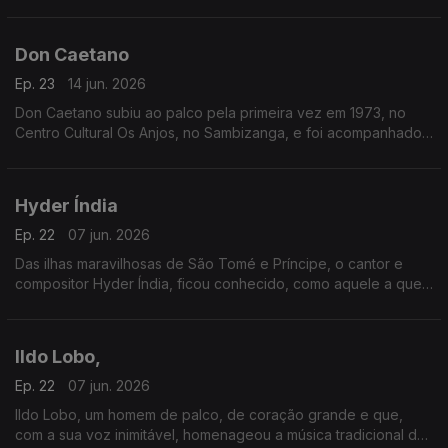
pelo conjunto Astros.
Don Caetano
Ep. 23
14 jun. 2026
Don Caetano subiu ao palco pela primeira vez em 1973, no
Centro Cultural Os Anjos, no Sambizanga, e foi acompanhado
pelo conjunto Astros.
Hyder Índia
Ep. 22
07 jun. 2026
Das ilhas maravilhosas de São Tomé e Príncipe, o cantor e
compositor Hyder Índia, ficou conhecido, como aquele a quem
um dia alguém chamou “o homem da voz que é povo”.
Ildo Lobo,
Ep. 22
07 jun. 2026
Ildo Lobo, um homem de palco, de coração grande e que,
com a sua voz inimitável, homenageou a música tradicional de