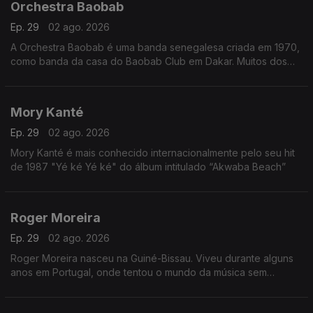
Orchestra Baobab
Ep. 29
02 ago. 2026
A Orchestra Baobab é uma banda senegalesa criada em 1970,
como banda da casa do Baobab Club em Dakar. Muitos dos
membros originais da banda já haviam tocado com Star Band
de Dakar na década de 60
Mory Kanté
Ep. 29
02 ago. 2026
Mory Kanté é mais conhecido internacionalmente pelo seu hit
de 1987 "Yé ké Yé ké" do álbum intitulado “Akwaba Beach”
Roger Moreira
Ep. 29
02 ago. 2026
Roger Moreira nasceu na Guiné-Bissau. Viveu durante alguns
anos em Portugal, onde tentou o mundo da música sem
sucesso.