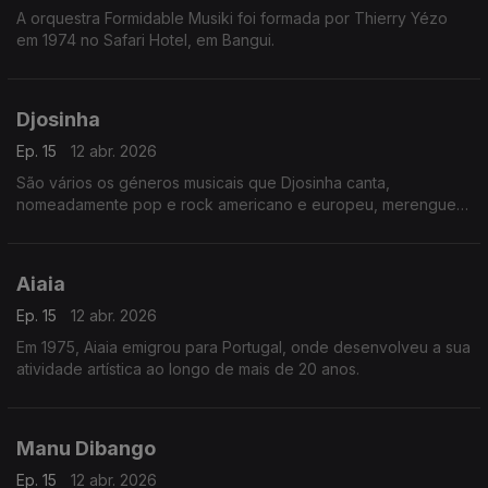
A orquestra Formidable Musiki foi formada por Thierry Yézo
em 1974 no Safari Hotel, em Bangui.
Djosinha
Ep. 15
12 abr. 2026
São vários os géneros musicais que Djosinha canta,
nomeadamente pop e rock americano e europeu, merengue
dominicano, guaracha cubana, coladeira e morna que para ele
é algo “sagrado”.
Aiaia
Ep. 15
12 abr. 2026
Em 1975, Aiaia emigrou para Portugal, onde desenvolveu a sua
atividade artística ao longo de mais de 20 anos.
Manu Dibango
Ep. 15
12 abr. 2026