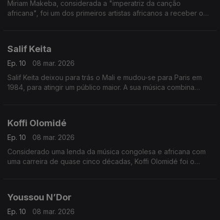
Miriam Makeba, considerada a "imperatriz da canção
africana", foi um dos primeiros artistas africanos a receber o
reconhecimento mundial.
Salif Keita
Ep. 10
08 mar. 2026
Salif Keita deixou para trás o Mali e mudou-se para Paris em
1984, para atingir um público maior. A sua música combina
estilos musicais tradicionais da África Ocidental com influências
da Europa e das Américas.
Koffi Olomidé
Ep. 10
08 mar. 2026
Considerado uma lenda da música congolesa e africana com
uma carreira de quase cinco décadas, Koffi Olomidé foi o
primeiro artista negro africano a esgotar um espetáculo na
lendária sala Bercy, em Paris
Youssou N’Dor
Ep. 10
08 mar. 2026