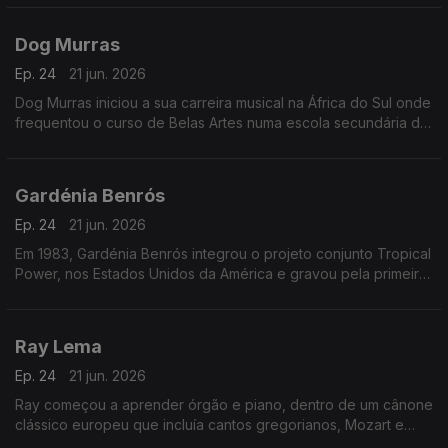
das salas lisboetas Ritz Club e B.Leza.
Dog Murras
Ep. 24
21 jun. 2026
Dog Murras iniciou a sua carreira musical na África do Sul onde
frequentou o curso de Belas Artes numa escola secundária de
Joanesburgo.
Gardénia Benrós
Ep. 24
21 jun. 2026
Em 1983, Gardénia Benrós integrou o projeto conjunto Tropical
Power, nos Estados Unidos da América e gravou pela primeira
vez em estúdio três temas com esse grupo.
Ray Lema
Ep. 24
21 jun. 2026
Ray começou a aprender órgão e piano, dentro de um cânone
clássico europeu que incluía cantos gregorianos, Mozart e
Chopin.