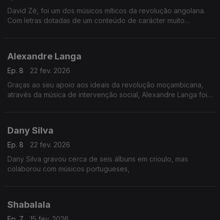
David Zé, foi um dos músicos míticos da revolução angolana.
Com letras dotadas de um conteúdo de carácter muito
politizado, defendia nas suas canções as ideias nacionalistas
do MPLA de Agostinho Neto.
Alexandre Langa
Ep. 8
22 fev. 2026
Graças ao seu apoio aos ideais da revolução moçambicana,
através da música de intervenção social, Alexandre Langa foi
deputado da Assembleia Popular, e recebeu a medalha de
Nachingweia do 2º grau, em 1984.
Dany Silva
Ep. 8
22 fev. 2026
Dany Silva gravou cerca de seis álbuns em crioulo, mas
colaborou com músicos portugueses,
Shabalala
Ep. 7
15 fev. 2026