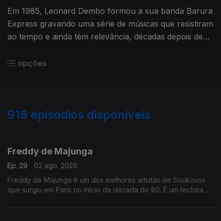
Em 1985, Leonard Dembo formou a sua banda Barura
Express gravando uma série de músicas que resistiram
ao tempo e ainda têm relevância, décadas depois de
sua composição.
opções
918
episódios disponíveis
943503
937113
930081
925301
923762
918457
912089
905935
901373
899422
Freddy de Majunga
Ep. 29
02 ago. 2026
Freddy de Majunga é um dos melhores artistas de Soukouss
que surgiu em Paris no início da década de 80. É um teclista
talentoso e não é realmente do Zaire ou das Antilhas, mas sim
de Madagáscar.