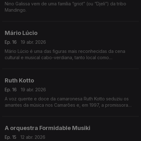
Nino Galissa vem de uma família “griot” (ou “Djeli”) da tribo
Mandingo.
Mário Lúcio
Ep. 16
19 abr. 2026
Mário Lúcio é uma das figuras mais reconhecidas da cena
cultural e musical cabo-verdiana, tanto local como
internacionalmente.
Ruth Kotto
Ep. 16
19 abr. 2026
A voz quente e doce da camaronesa Ruth Kotto seduziu os
amantes da música nos Camarões e, em 1997, a promissora
cantora foi escolhida como a melhor vocalista de apoio
feminina pela Rádio e Televisão dos Camarões.
A orquestra Formidable Musiki
Ep. 15
12 abr. 2026