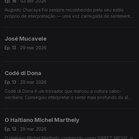
Ep. 18
03 abr. 2026
Augusto Chacaya Foi sempre reconhecido pelo seu estilo
próprio de interpretação — uma voz carregada de sentimento,
que procurava retratar as vivências do povo angolano, as
alegrias, as dores e as esperanças
José Mucavele
Ep. 13
29 mar. 2026
Codé di Dona
Ep. 13
29 mar. 2026
Codé di Dona é um trovador que marcou a cultura cabo-
verdiana. Conseguiu interpretar o sentir mais profundo da alma
cabo-verdiana, através das suas composições com destaque
para o género funaná, de que foi um dos seus maiores
expoentes.
O Haitiano Michel Marthely
Ep. 13
29 mar. 2026
O Haitiano Michel Marthely, conhecido como SWEET MICHY, o