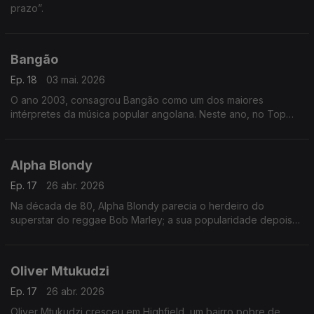
prazo”.
Bangão
Ep. 18
03 mai. 2026
O ano 2003, consagrou Bangão como um dos maiores
intérpretes da música popular angolana. Neste ano, no Top
Rádio Luanda, arrebatou os prémios da música do ano, com o
tema “Fofucho”,
Alpha Blondy
Ep. 17
26 abr. 2026
Na década de 80, Alpha Blondy parecia o herdeiro do
superstar do reggae Bob Marley; a sua popularidade depois
disso diminuiu junto com a da música reggae em geral, mas a
sua fama permaneceu em âmbito internacional.
Oliver Mtukudzi
Ep. 17
26 abr. 2026
Oliver Mtukudzi cresceu em Highfield, um bairro pobre de