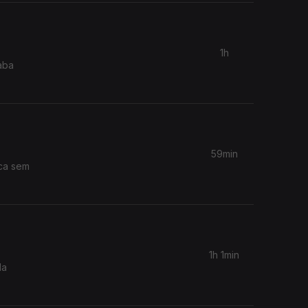
1h
aba
59min
ica sem
1h 1min
da