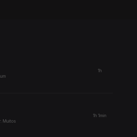
1h
 um
1h 1min
. Muitos