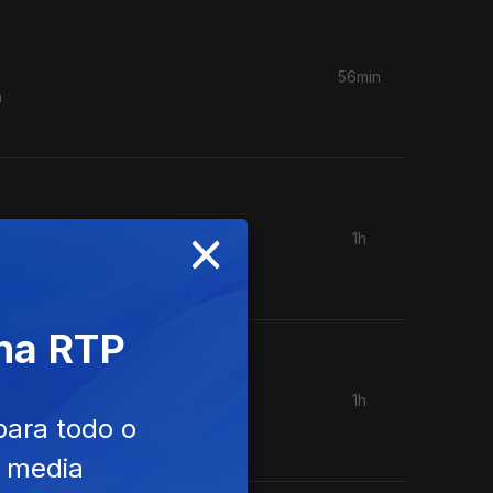
56min
a
×
1h
res (uma
 na RTP
1h
ou pela
para todo o
e media