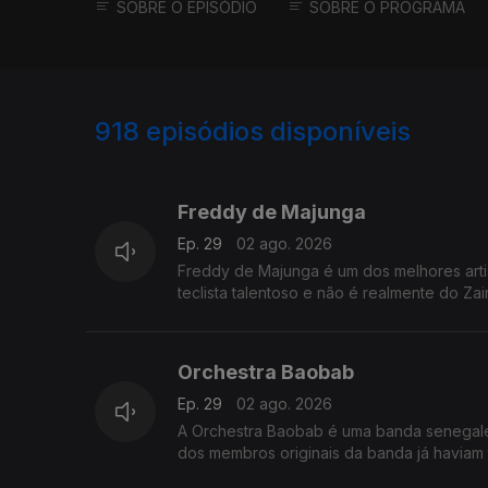
SOBRE O EPISÓDIO
SOBRE O PROGRAMA
918
episódios disponíveis
943503
937113
930081
Freddy de Majunga
Ep. 29
02 ago. 2026
Freddy de Majunga é um dos melhores arti
teclista talentoso e não é realmente do Za
Orchestra Baobab
Ep. 29
02 ago. 2026
A Orchestra Baobab é uma banda senegale
dos membros originais da banda já havia