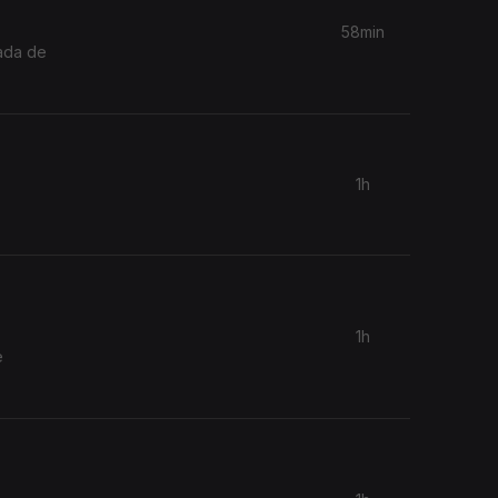
58min
tada de
1h
1h
e