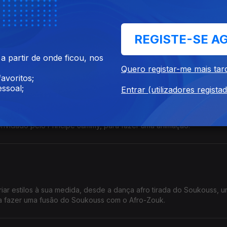
REGISTE-SE A
to influenciado pela restante música lusófona, a brasileira em partic
oi aumentando.
 partir de onde ficou, nos
Quero registar-me mais tar
avoritos;
ssoal;
Entrar (utilizadores regista
hecido artisticamente por Chaka Demus era um participante regula
convidado pelo Príncipe Jammy, para fazer uma animação.
iar estilos à sua medida, desde a dança afro tirada do Soukouss, 
 a fazer uma fusão do Soukouss com o Afro-Zouk.