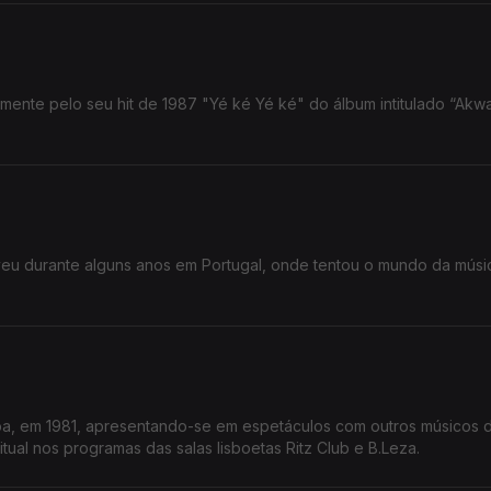
mente pelo seu hit de 1987 "Yé ké Yé ké" do álbum intitulado “Akw
veu durante alguns anos em Portugal, onde tentou o mundo da mús
oa, em 1981, apresentando-se em espetáculos com outros músicos 
ual nos programas das salas lisboetas Ritz Club e B.Leza.