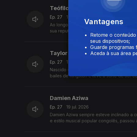
Teófilo Chantre
Ep. 27
19 jul. 2026
Vantagens
Ao longo da sua vida Teófilo Chantre foi mui
sua reputação como cantor e compositor f
Retome o conteúdo a
seus dispositivos;
Guarde programas f
Taylor
Aceda à sua área pe
Ep. 27
19 jul. 2026
Nascido em West Kingston, Taylor mais con
bailes de Kingston e teve a sorte de ser 
Damien Aziwa
Ep. 27
19 jul. 2026
Damien Aziwa sempre esteve inclinado a cr
e estilo musical popular congolês, passou