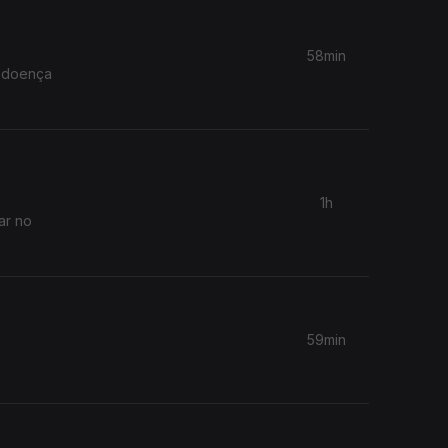
58min
e doença
1h
ar no
59min