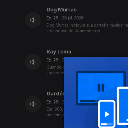
Dog Murras
Ep. 28
26 jul. 2026
Dog Murras iniciou a sua carreira musical 
secundária de Joanesburgo.
Ray Lema
Ep. 28
26 jul. 2026
Quando criança Ray Lema queria ser padre
sociedade católica romana de vida apostól
Gardénia Benrós
Ep. 28
26 jul. 2026
Em 1983, Gardénia Benrós integrou o proje
primeira vez em estúdio três temas com e