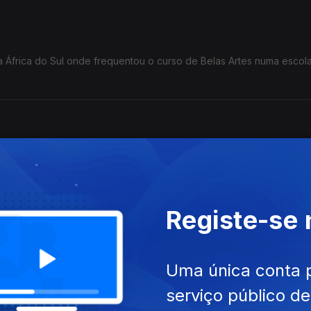
na África do Sul onde frequentou o curso de Belas Artes numa escol
 e em 1957, com 11 anos de idade, ingressou no seminário dos Pad
ica), onde o seu talento para a música foi reconhecido.
Registe-se
to conjunto Tropical Power, nos Estados Unidos da América e grav
Uma única conta 
sse grupo
serviço público d