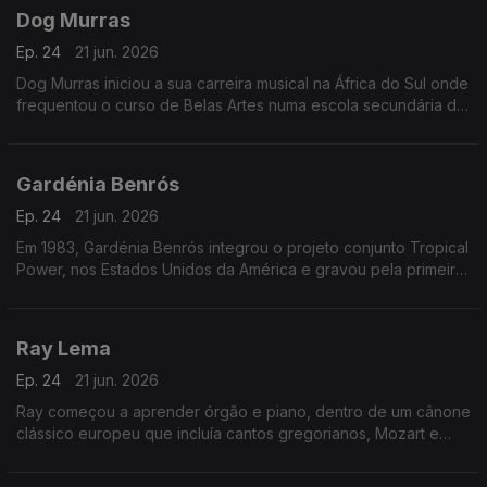
Dog Murras
Ep. 24
21 jun. 2026
Dog Murras iniciou a sua carreira musical na África do Sul onde
frequentou o curso de Belas Artes numa escola secundária de
Joanesburgo.
Gardénia Benrós
Ep. 24
21 jun. 2026
Em 1983, Gardénia Benrós integrou o projeto conjunto Tropical
Power, nos Estados Unidos da América e gravou pela primeira
vez em estúdio três temas com esse grupo.
Ray Lema
Ep. 24
21 jun. 2026
Ray começou a aprender órgão e piano, dentro de um cânone
clássico europeu que incluía cantos gregorianos, Mozart e
Chopin.