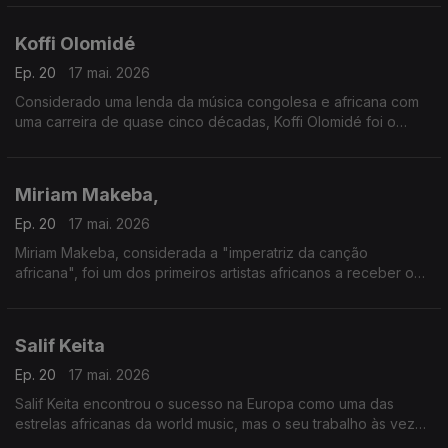
Koffi Olomidé
Ep. 20
17 mai. 2026
Considerado uma lenda da música congolesa e africana com
uma carreira de quase cinco décadas, Koffi Olomidé foi o
primeiro artista negro africano a esgotar um espetáculo na
lendária sala Bercy, em Paris
Miriam Makeba,
Ep. 20
17 mai. 2026
Miriam Makeba, considerada a "imperatriz da canção
africana", foi um dos primeiros artistas africanos a receber o
reconhecimento mundial.
Salif Keita
Ep. 20
17 mai. 2026
Salif Keita encontrou o sucesso na Europa como uma das
estrelas africanas da world music, mas o seu trabalho às vezes
era criticado pelo brilho da sua produção e pela qualidade