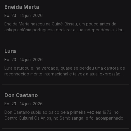
Eneida Marta
Ep. 23
14 jun. 2026
Eneida Marta nasceu na Guiné-Bissau, um pouco antes da
antiga colónia portuguesa declarar a sua independência. Uma
altura promissora, portanto.
Lura
Ep. 23
14 jun. 2026
Lura estudou e, na verdade, quase se perdeu uma cantora de
reconhecido mérito internacional e talvez a atual expressão
maior da cultura cabo-verdiana para se ganhar uma atleta de
alta competição ou uma bailarina.
Don Caetano
Ep. 23
14 jun. 2026
Don Caetano subiu ao palco pela primeira vez em 1973, no
Centro Cultural Os Anjos, no Sambizanga, e foi acompanhado
pelo conjunto Astros.