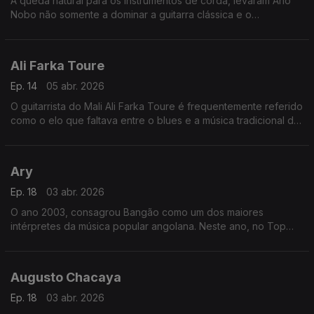
A queda natural para os instrumentos de corda, levaram Ano
Nobo não somente a dominar a guitarra clássica e o
cavaquinho, mas a dar também um "djeto" no bandolim, na
guitarra portuguesa e mesmo no violino.
Ali Farka Toure
Ep. 14
05 abr. 2026
O guitarrista do Mali Ali Farka Toure é frequentemente referido
como o elo que faltava entre o blues e a música tradicional da
África Ocidental.
Ary
Ep. 18
03 abr. 2026
O ano 2003, consagrou Bangão como um dos maiores
intérpretes da música popular angolana. Neste ano, no Top
Rádio Luanda, arrebatou os prémios da música do ano, com o
tema “Fofucho”,
Augusto Chacaya
Ep. 18
03 abr. 2026