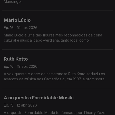
Mandingo.
Mário Lúcio
Ep. 16
19 abr. 2026
Mário Lúcio é uma das figuras mais reconhecidas da cena
cultural e musical cabo-verdiana, tanto local como
internacionalmente.
Ruth Kotto
Ep. 16
19 abr. 2026
A voz quente e doce da camaronesa Ruth Kotto seduziu os
amantes da música nos Camarões e, em 1997, a promissora
cantora foi escolhida como a melhor vocalista de apoio
feminina pela Rádio e Televisão dos Camarões.
A orquestra Formidable Musiki
Ep. 15
12 abr. 2026
A orquestra Formidable Musiki foi formada por Thierry Yézo