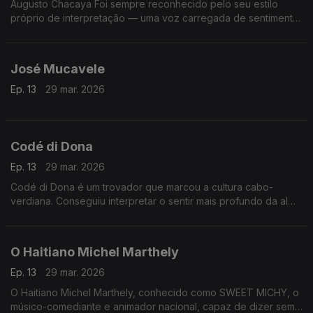
Augusto Chacaya Foi sempre reconhecido pelo seu estilo
próprio de interpretação — uma voz carregada de sentimento,
que procurava retratar as vivências do povo angolano, as
alegrias, as dores e as esperanças
José Mucavele
Ep. 13
29 mar. 2026
Codé di Dona
Ep. 13
29 mar. 2026
Codé di Dona é um trovador que marcou a cultura cabo-
verdiana. Conseguiu interpretar o sentir mais profundo da alma
cabo-verdiana, através das suas composições com destaque
para o género funaná, de que foi um dos seus maiores
expoentes.
O Haitiano Michel Marthely
Ep. 13
29 mar. 2026
O Haitiano Michel Marthely, conhecido como SWEET MICHY, o
músico-comediante e animador nacional, capaz de dizer sem