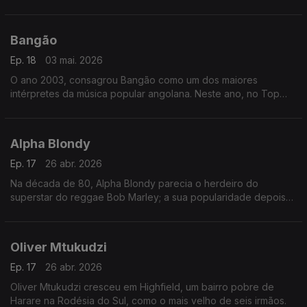
Bangão
Ep. 18
03 mai. 2026
O ano 2003, consagrou Bangão como um dos maiores
intérpretes da música popular angolana. Neste ano, no Top
Rádio Luanda, arrebatou os prémios da música do ano, com o
tema “Fofucho”,
Alpha Blondy
Ep. 17
26 abr. 2026
Na década de 80, Alpha Blondy parecia o herdeiro do
superstar do reggae Bob Marley; a sua popularidade depois
disso diminuiu junto com a da música reggae em geral, mas a
sua fama permaneceu em âmbito internacional.
Oliver Mtukudzi
Ep. 17
26 abr. 2026
Oliver Mtukudzi cresceu em Highfield, um bairro pobre de
Harare na Rodésia do Sul, como o mais velho de seis irmãos.