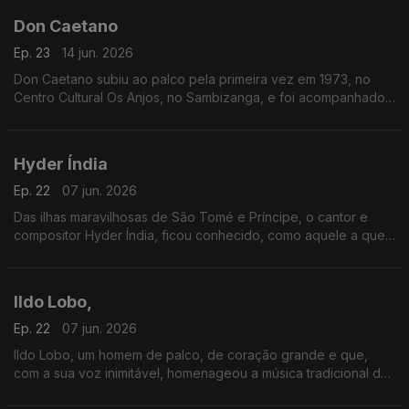
Don Caetano
Ep. 23
14 jun. 2026
Don Caetano subiu ao palco pela primeira vez em 1973, no
Centro Cultural Os Anjos, no Sambizanga, e foi acompanhado
pelo conjunto Astros.
Hyder Índia
Ep. 22
07 jun. 2026
Das ilhas maravilhosas de São Tomé e Príncipe, o cantor e
compositor Hyder Índia, ficou conhecido, como aquele a quem
um dia alguém chamou “o homem da voz que é povo”.
Ildo Lobo,
Ep. 22
07 jun. 2026
Ildo Lobo, um homem de palco, de coração grande e que,
com a sua voz inimitável, homenageou a música tradicional de
Cabo Verde.