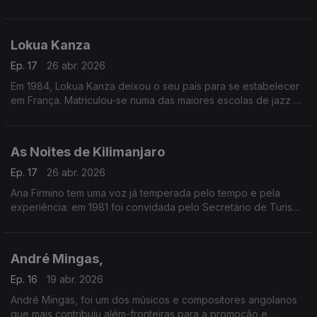
Lokua Kanza
Ep. 17
26 abr. 2026
Em 1984, Lokua Kanza deixou o seu país para se estabelecer
em França. Matriculou-se numa das maiores escolas de jazz da
Europa e colaborou com artistas renomados como Ray Lema,
Papa Wemba e Manu Dibango.
As Noites de Kilimanjaro
Ep. 17
26 abr. 2026
Ana Firmino tem uma voz já temperada pelo tempo e pela
experiência: em 1981 foi convidada pelo Secretário de Turismo
de Cabo Verde para inaugurar a Boite Pillon, no Hotel Praia-
Mar na Ilha de Santiago.
André Mingas,
Ep. 16
19 abr. 2026
André Mingas, foi um dos músicos e compositores angolanos
que mais contribuiu além-fronteiras para a promoção e