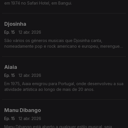
em 1974 no Safari Hotel, em Bangui.
Djosinha
Ep. 15
12 abr. 2026
São vários os géneros musicais que Djosinha canta,
nomeadamente pop e rock americano e europeu, merengue
dominicano, guaracha cubana, coladeira e morna que para ele
é algo “sagrado”.
Aiaia
Ep. 15
12 abr. 2026
Em 1975, Aiaia emigrou para Portugal, onde desenvolveu a sua
atividade artística ao longo de mais de 20 anos.
Manu Dibango
Ep. 15
12 abr. 2026
Manu Dibango está aberto a qualquer estilo musical, seja