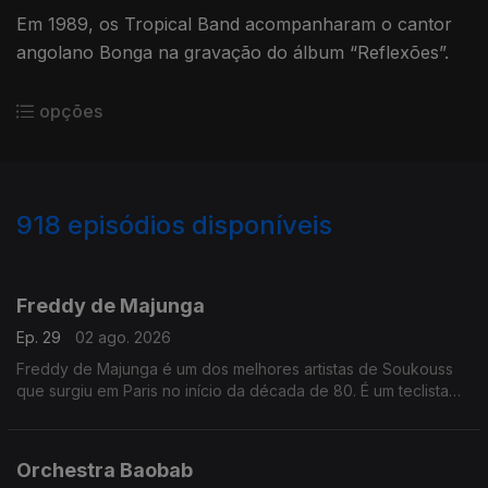
Em 1989, os Tropical Band acompanharam o cantor
angolano Bonga na gravação do álbum “Reflexões”.
opções
918
episódios disponíveis
943503
937113
930081
925301
923762
918457
912089
Freddy de Majunga
Ep. 29
02 ago. 2026
Freddy de Majunga é um dos melhores artistas de Soukouss
que surgiu em Paris no início da década de 80. É um teclista
talentoso e não é realmente do Zaire ou das Antilhas, mas sim
de Madagáscar.
Orchestra Baobab