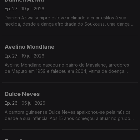
Ep. 27
19 jul. 2026
Damien Aziwa sempre esteve inclinado a criar estilos à sua
medida, desde a dança afro tirada do Soukouss, uma dança e
estilo musical popular congolês, passou a fazer uma fusão do
Soukouss com o Afro-Zouk.
Avelino Mondlane
Ep. 27
19 jul. 2026
Avelino Mondlane nasceu no bairro de Mavalane, arredores
de Maputo em 1959 e faleceu em 2004, vítima de doença
prolongada.
Dulce Neves
Ep. 26
05 jul. 2026
A cantora guineense Dulce Neves apaixonou-se pela música
desde a sua infância. Aos 15 anos começou a atuar no grupo
de teatro “Afro Cid” de Bissau.