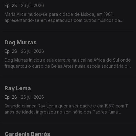
Ep. 28
26 jul. 2026
Maria Alice mudou-se para cidade de Lisboa, em 1981,
apresentando-se em espetáculos com outros músicos da
diáspora, sendo desde logo presença habitual nos programas
das salas lisboetas Ritz Club e B.Leza.
Dog Murras
Ep. 28
26 jul. 2026
Dog Murras iniciou a sua carreira musical na África do Sul onde
frequentou o curso de Belas Artes numa escola secundária de
Joanesburgo.
Ray Lema
Ep. 28
26 jul. 2026
Quando criança Ray Lema queria ser padre e em 1957, com 11
anos de idade, ingressou no seminário dos Padres (uma
sociedade católica romana de vida apostólica), onde o seu
talento para a música foi reconhecido.
Gardénia Benrós