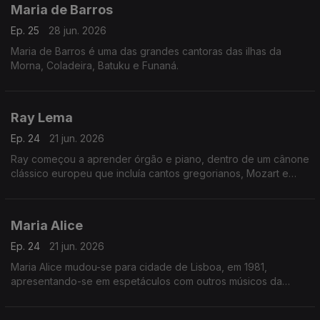
Maria de Barros
Ep. 25
28 jun. 2026
Maria de Barros é uma das grandes cantoras das ilhas da
Morna, Coladeira, Batuku e Funaná.
Ray Lema
Ep. 24
21 jun. 2026
Ray começou a aprender órgão e piano, dentro de um cânone
clássico europeu que incluía cantos gregorianos, Mozart e
Chopin.
Maria Alice
Ep. 24
21 jun. 2026
Maria Alice mudou-se para cidade de Lisboa, em 1981,
apresentando-se em espetáculos com outros músicos da
diáspora, sendo desde logo presença habitual nos programas
das salas lisboetas Ritz Club e B.Leza.