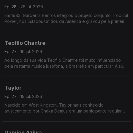
Ep. 28
26 jul. 2026
Em 1983, Gardénia Benrós integrou o projeto conjunto Tropical
Power, nos Estados Unidos da América e gravou pela primeira
vez em estúdio três temas com esse grupo
Teófilo Chantre
Ep. 27
19 jul. 2026
Ao longo da sua vida Teófilo Chantre foi muito influenciado
pela restante música lusófona, a brasileira em particular. A sua
reputação como cantor e compositor foi aumentando.
Taylor
Ep. 27
19 jul. 2026
Nascido em West Kingston, Taylor mais conhecido
artisticamente por Chaka Demus era um participante regular
nos bailes de Kingston e teve a sorte de ser convidado pelo
Príncipe Jammy, para fazer uma animação.
Damien Aziwa