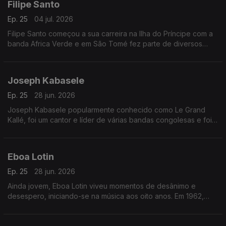
Filipe Santo
Ep. 25
04 jul. 2026
Filipe Santo começou a sua carreira na Ilha do Príncipe com a
banda Africa Verde e em São Tomé fez parte de diversos
agrupamentos musicais, dos quais se destacam Tropic Som e
Os Leonenses
Joseph Kabasele
Ep. 25
28 jun. 2026
Joseph Kabasele popularmente conhecido como Le Grand
Kallé, foi um cantor e líder de várias bandas congolesas e foi
considerado o pai da música moderna congolesa
Eboa Lotin
Ep. 25
28 jun. 2026
Ainda jovem, Eboa Lotin viveu momentos de desânimo e
desespero, iniciando-se na música aos oito anos. Em 1962,
tinha apenas 20 anos quando compôs a sua primeira música,
Muléma Mwam (meu coração).