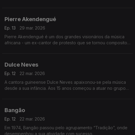
rodeios e bem alto o que os outros pensavam em voz baixa.
Pierre Akendengué
Ep. 13
29 mar. 2026
Pierre Akendengué é um dos grandes visionários da música
africana - um ex-cantor de protesto que se tornou compositor
e favorito do culto e ministro da cultura.
Dulce Neves
Ep. 12
22 mar. 2026
A cantora guineense Dulce Neves apaixonou-se pela música
desde a sua infância. Aos 15 anos começou a atuar no grupo
de teatro “Afro Cid” de Bissau
Bangão
Ep. 12
22 mar. 2026
Em 1974, Bangão passou pelo agrupamento “Tradição”, onde
desempenhou a sua atividade com sucesso.