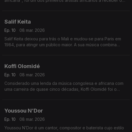
africana", foi um dos primeiros artistas africanos a receber o
reconhecimento mundial.
Salif Keita
Ep. 10
08 mar. 2026
Salif Keita deixou para trás o Mali e mudou-se para Paris em
1984, para atingir um público maior. A sua música combina
estilos musicais tradicionais da África Ocidental com influências
da Europa e das Américas.
Koffi Olomidé
Ep. 10
08 mar. 2026
Considerado uma lenda da música congolesa e africana com
uma carreira de quase cinco décadas, Koffi Olomidé foi o
primeiro artista negro africano a esgotar um espetáculo na
lendária sala Bercy, em Paris
Youssou N’Dor
Ep. 10
08 mar. 2026
Youssou N’Dor é um cantor, compositor e baterista cujo estilo