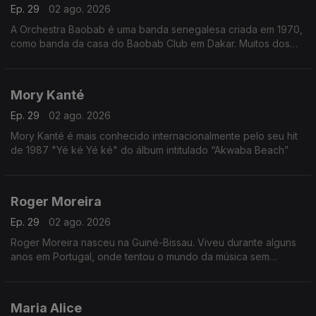
Ep. 29
02 ago. 2026
A Orchestra Baobab é uma banda senegalesa criada em 1970,
como banda da casa do Baobab Club em Dakar. Muitos dos
membros originais da banda já haviam tocado com Star Band
de Dakar na década de 60
Mory Kanté
Ep. 29
02 ago. 2026
Mory Kanté é mais conhecido internacionalmente pelo seu hit
de 1987 "Yé ké Yé ké" do álbum intitulado “Akwaba Beach”
Roger Moreira
Ep. 29
02 ago. 2026
Roger Moreira nasceu na Guiné-Bissau. Viveu durante alguns
anos em Portugal, onde tentou o mundo da música sem
sucesso.
Maria Alice