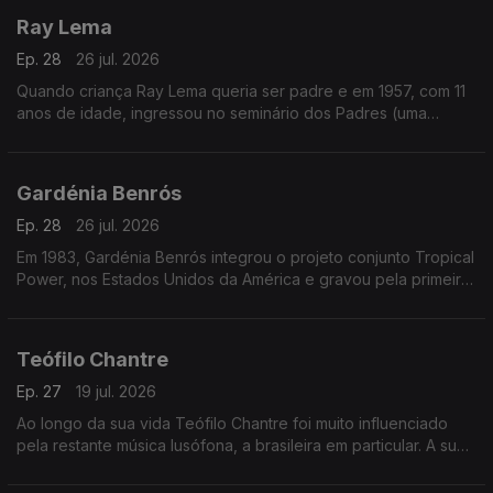
Ray Lema
Ep. 28
26 jul. 2026
Quando criança Ray Lema queria ser padre e em 1957, com 11
anos de idade, ingressou no seminário dos Padres (uma
sociedade católica romana de vida apostólica), onde o seu
talento para a música foi reconhecido.
Gardénia Benrós
Ep. 28
26 jul. 2026
Em 1983, Gardénia Benrós integrou o projeto conjunto Tropical
Power, nos Estados Unidos da América e gravou pela primeira
vez em estúdio três temas com esse grupo
Teófilo Chantre
Ep. 27
19 jul. 2026
Ao longo da sua vida Teófilo Chantre foi muito influenciado
pela restante música lusófona, a brasileira em particular. A sua
reputação como cantor e compositor foi aumentando.