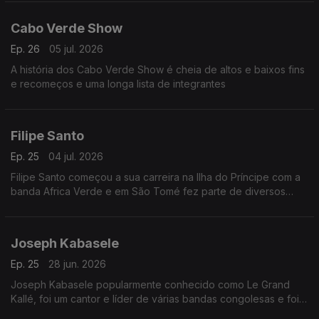
Cabo Verde Show
Ep. 26
05 jul. 2026
A história dos Cabo Verde Show é cheia de altos e baixos fins
e recomeços e uma longa lista de integrantes
Filipe Santo
Ep. 25
04 jul. 2026
Filipe Santo começou a sua carreira na Ilha do Príncipe com a
banda Africa Verde e em São Tomé fez parte de diversos
agrupamentos musicais, dos quais se destacam Tropic Som e
Os Leonenses
Joseph Kabasele
Ep. 25
28 jun. 2026
Joseph Kabasele popularmente conhecido como Le Grand
Kallé, foi um cantor e líder de várias bandas congolesas e foi
considerado o pai da música moderna congolesa