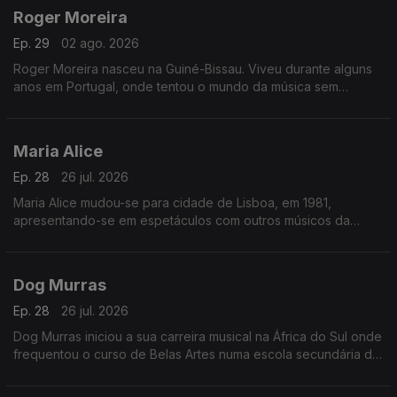
Roger Moreira
Ep. 29
02 ago. 2026
Roger Moreira nasceu na Guiné-Bissau. Viveu durante alguns
anos em Portugal, onde tentou o mundo da música sem
sucesso.
Maria Alice
Ep. 28
26 jul. 2026
Maria Alice mudou-se para cidade de Lisboa, em 1981,
apresentando-se em espetáculos com outros músicos da
diáspora, sendo desde logo presença habitual nos programas
das salas lisboetas Ritz Club e B.Leza.
Dog Murras
Ep. 28
26 jul. 2026
Dog Murras iniciou a sua carreira musical na África do Sul onde
frequentou o curso de Belas Artes numa escola secundária de
Joanesburgo.