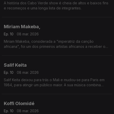
A história dos Cabo Verde show é cheia de altos e baixos fins
e recomeços e uma longa lista de integrantes.
Miriam Makeba,
Ep. 10
08 mar. 2026
Miriam Makeba, considerada a "imperatriz da canção
africana", foi um dos primeiros artistas africanos a receber o
reconhecimento mundial.
Salif Keita
Ep. 10
08 mar. 2026
Salif Keita deixou para trás o Mali e mudou-se para Paris em
1984, para atingir um público maior. A sua música combina
estilos musicais tradicionais da África Ocidental com influências
da Europa e das Américas.
Koffi Olomidé
Ep. 10
08 mar. 2026