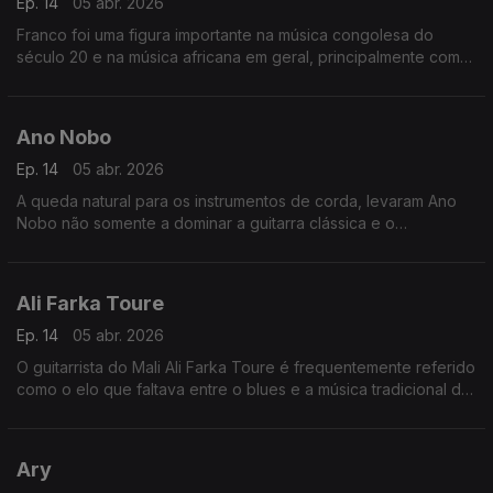
Ep. 14
05 abr. 2026
Franco foi uma figura importante na música congolesa do
século 20 e na música africana em geral, principalmente como
o líder por mais de 30 anos do TPOK Jazz, a banda africana
mais popular e significativa do seu tempo.
Ano Nobo
Ep. 14
05 abr. 2026
A queda natural para os instrumentos de corda, levaram Ano
Nobo não somente a dominar a guitarra clássica e o
cavaquinho, mas a dar também um "djeto" no bandolim, na
guitarra portuguesa e mesmo no violino.
Ali Farka Toure
Ep. 14
05 abr. 2026
O guitarrista do Mali Ali Farka Toure é frequentemente referido
como o elo que faltava entre o blues e a música tradicional da
África Ocidental.
Ary