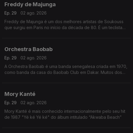
Freddy de Majunga
Ep. 29
02 ago. 2026
Freddy de Majunga é um dos melhores artistas de Soukouss
que surgiu em Paris no início da década de 80. É um teclista
talentoso e não é realmente do Zaire ou das Antilhas, mas sim
de Madagáscar.
Orchestra Baobab
Ep. 29
02 ago. 2026
A Orchestra Baobab é uma banda senegalesa criada em 1970,
como banda da casa do Baobab Club em Dakar. Muitos dos
membros originais da banda já haviam tocado com Star Band
de Dakar na década de 60
Mory Kanté
Ep. 29
02 ago. 2026
Mory Kanté é mais conhecido internacionalmente pelo seu hit
de 1987 "Yé ké Yé ké" do álbum intitulado “Akwaba Beach”