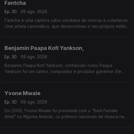
Fantcha
Ep. 30
09 ago. 2026
Fantcha é uma cantora cabo-verdiana de mornas e coladeiras.
Uma artista carismática, que desenvolveu o seu próprio estilo
musical único com inflexões africanas, cubanas e portuguesas.
Benjamin Paapa Kofi Yankson,
Ep. 30
09 ago. 2026
Benjamin Paapa Kofi Yankson, conhecido como Paapa
Yankson foi um cantor, compositor e produtor ganense. Ele
gravou duas dúzias de álbuns durante a sua carreira.
Yvone Mwale
Ep. 30
09 ago. 2026
Em 2009, Yvone Mwale foi premiada com o “Best Female
Artist” no Ngoma Awards, os prêmios nacionais de música na
Zâmbia. No mesmo ano, ela formou uma banda com o seu
amigo "Nyali".