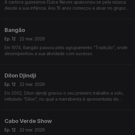
A cantora guineense Dulce Neves apaixonou-se pela música
desde a sua infância. Aos 15 anos começou a atuar no grupo
de teatro “Afro Cid” de Bissau
Bangão
Ep. 12
22 mar. 2026
Em 1974, Bangão passou pelo agrupamento “Tradição”, onde
desempenhou a sua atividade com sucesso.
Dilon Djindji
Ep. 12
22 mar. 2026
Em 2002, Dilon djindji gravou o seu primeiro trabalho a solo,
intitulado “Dilon”, no qual a marrabenta é apresentada de
forma mais acústica e minimalista.
Cabo Verde Show
Ep. 12
22 mar. 2026