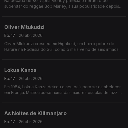
Na década de 80, Alpha Blondy parecia o herdeiro do
superstar do reggae Bob Marley; a sua popularidade depois
disso diminuiu junto com a da música reggae em geral, mas a
sua fama permaneceu em âmbito internacional.
Oliver Mtukudzi
Ep. 17
26 abr. 2026
Oliver Mtukudzi cresceu em Highfield, um bairro pobre de
Harare na Rodésia do Sul, como o mais velho de seis irmãos.
Lokua Kanza
Ep. 17
26 abr. 2026
Em 1984, Lokua Kanza deixou o seu país para se estabelecer
em França. Matriculou-se numa das maiores escolas de jazz da
Europa e colaborou com artistas renomados como Ray Lema,
Papa Wemba e Manu Dibango.
As Noites de Kilimanjaro
Ep. 17
26 abr. 2026