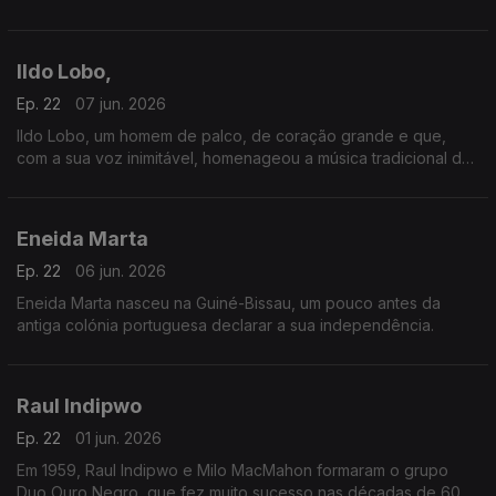
um dia alguém chamou “o homem da voz que é povo”.
Ildo Lobo,
Ep. 22
07 jun. 2026
Ildo Lobo, um homem de palco, de coração grande e que,
com a sua voz inimitável, homenageou a música tradicional de
Cabo Verde.
Eneida Marta
Ep. 22
06 jun. 2026
Eneida Marta nasceu na Guiné-Bissau, um pouco antes da
antiga colónia portuguesa declarar a sua independência.
Raul Indipwo
Ep. 22
01 jun. 2026
Em 1959, Raul Indipwo e Milo MacMahon formaram o grupo
Duo Ouro Negro, que fez muito sucesso nas décadas de 60 e