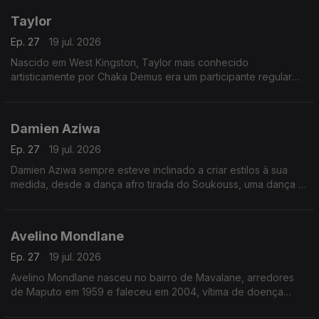
Taylor
Ep. 27
19 jul. 2026
Nascido em West Kingston, Taylor mais conhecido
artisticamente por Chaka Demus era um participante regular
nos bailes de Kingston e teve a sorte de ser convidado pelo
Príncipe Jammy, para fazer uma animação.
Damien Aziwa
Ep. 27
19 jul. 2026
Damien Aziwa sempre esteve inclinado a criar estilos à sua
medida, desde a dança afro tirada do Soukouss, uma dança e
estilo musical popular congolês, passou a fazer uma fusão do
Soukouss com o Afro-Zouk.
Avelino Mondlane
Ep. 27
19 jul. 2026
Avelino Mondlane nasceu no bairro de Mavalane, arredores
de Maputo em 1959 e faleceu em 2004, vítima de doença
prolongada.