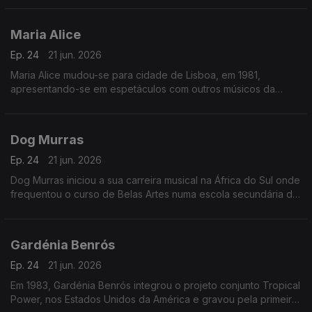
Maria Alice
Ep. 24
21 jun. 2026
Maria Alice mudou-se para cidade de Lisboa, em 1981,
apresentando-se em espetáculos com outros músicos da
diáspora, sendo desde logo presença habitual nos programas
das salas lisboetas Ritz Club e B.Leza.
Dog Murras
Ep. 24
21 jun. 2026
Dog Murras iniciou a sua carreira musical na África do Sul onde
frequentou o curso de Belas Artes numa escola secundária de
Joanesburgo.
Gardénia Benrós
Ep. 24
21 jun. 2026
Em 1983, Gardénia Benrós integrou o projeto conjunto Tropical
Power, nos Estados Unidos da América e gravou pela primeira