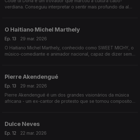
Codé di Dona é um trovador que marcou a cultura cabo-
verdiana. Conseguiu interpretar o sentir mais profundo da alma
cabo-verdiana, através das suas composições com destaque
para o género funaná, de que foi um dos seus maiores
expoentes.
O Haitiano Michel Marthely
Ep. 13
29 mar. 2026
O Haitiano Michel Marthely, conhecido como SWEET MICHY, o
músico-comediante e animador nacional, capaz de dizer sem
rodeios e bem alto o que os outros pensavam em voz baixa.
Pierre Akendengué
Ep. 13
29 mar. 2026
Pierre Akendengué é um dos grandes visionários da música
africana - um ex-cantor de protesto que se tornou compositor
e favorito do culto e ministro da cultura.
Dulce Neves
Ep. 12
22 mar. 2026