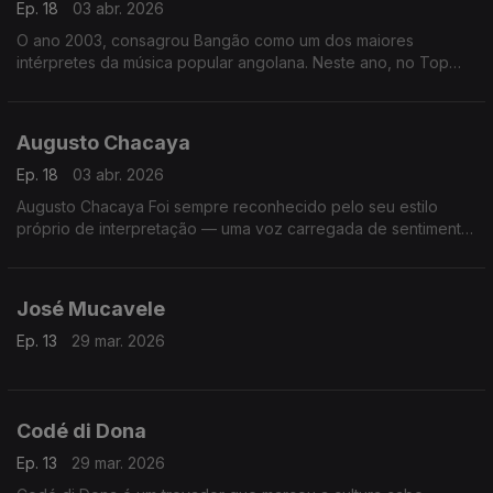
Ep. 18
03 abr. 2026
O ano 2003, consagrou Bangão como um dos maiores
intérpretes da música popular angolana. Neste ano, no Top
Rádio Luanda, arrebatou os prémios da música do ano, com o
tema “Fofucho”,
Augusto Chacaya
Ep. 18
03 abr. 2026
Augusto Chacaya Foi sempre reconhecido pelo seu estilo
próprio de interpretação — uma voz carregada de sentimento,
que procurava retratar as vivências do povo angolano, as
alegrias, as dores e as esperanças
José Mucavele
Ep. 13
29 mar. 2026
Codé di Dona
Ep. 13
29 mar. 2026