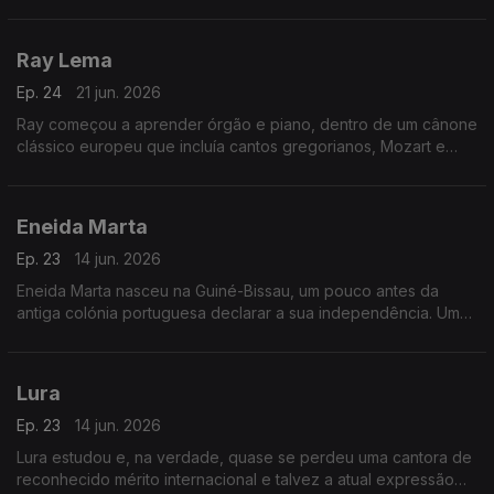
vez em estúdio três temas com esse grupo.
Ray Lema
Ep. 24
21 jun. 2026
Ray começou a aprender órgão e piano, dentro de um cânone
clássico europeu que incluía cantos gregorianos, Mozart e
Chopin.
Eneida Marta
Ep. 23
14 jun. 2026
Eneida Marta nasceu na Guiné-Bissau, um pouco antes da
antiga colónia portuguesa declarar a sua independência. Uma
altura promissora, portanto.
Lura
Ep. 23
14 jun. 2026
Lura estudou e, na verdade, quase se perdeu uma cantora de
reconhecido mérito internacional e talvez a atual expressão