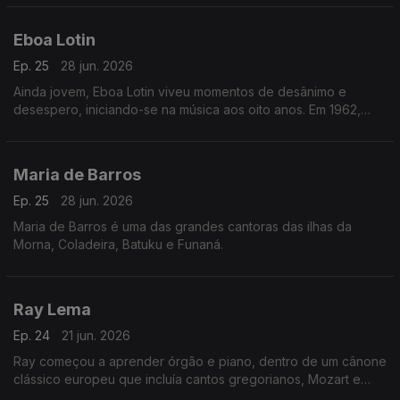
Eboa Lotin
Ep. 25
28 jun. 2026
Ainda jovem, Eboa Lotin viveu momentos de desânimo e
desespero, iniciando-se na música aos oito anos. Em 1962,
tinha apenas 20 anos quando compôs a sua primeira música,
Muléma Mwam (meu coração).
Maria de Barros
Ep. 25
28 jun. 2026
Maria de Barros é uma das grandes cantoras das ilhas da
Morna, Coladeira, Batuku e Funaná.
Ray Lema
Ep. 24
21 jun. 2026
Ray começou a aprender órgão e piano, dentro de um cânone
clássico europeu que incluía cantos gregorianos, Mozart e
Chopin.