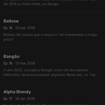
em 1974 no Safari Hotel, em Bangui.
Belisse
Ep. 18
03 mai. 2026
Belisse não duvida que a música é “um investimento a longo
prazo”.
Bangão
Ep. 18
03 mai. 2026
O ano 2003, consagrou Bangão como um dos maiores
intérpretes da música popular angolana. Neste ano, no Top
Rádio Luanda, arrebatou os prémios da música do ano, com o
tema “Fofucho”,
Alpha Blondy
Ep. 17
26 abr. 2026