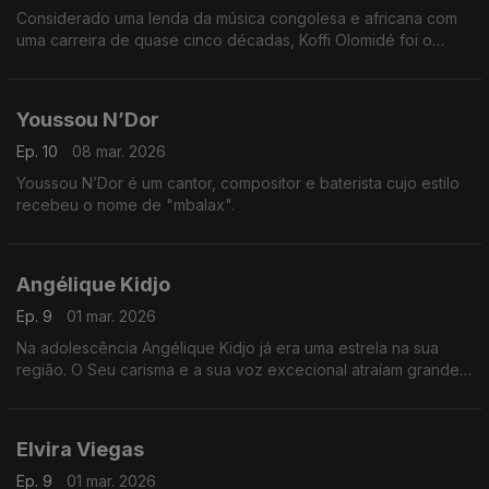
Considerado uma lenda da música congolesa e africana com
uma carreira de quase cinco décadas, Koffi Olomidé foi o
primeiro artista negro africano a esgotar um espetáculo na
lendária sala Bercy, em Paris
Youssou N’Dor
Ep. 10
08 mar. 2026
Youssou N’Dor é um cantor, compositor e baterista cujo estilo
recebeu o nome de "mbalax".
Angélique Kidjo
Ep. 9
01 mar. 2026
Na adolescência Angélique Kidjo já era uma estrela na sua
região. O Seu carisma e a sua voz excecional atraíam grande
quantidade de fãs.
Elvira Viegas
Ep. 9
01 mar. 2026