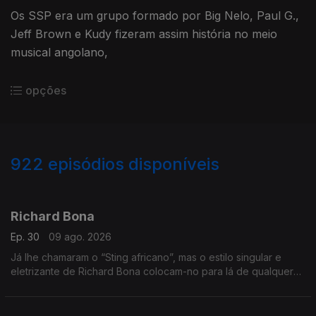
Os SSP era um grupo formado por Big Nelo, Paul G.,
Jeff Brown e Kudy fizeram assim história no meio
musical angolano,
opções
922
episódios disponíveis
944910
939089
933391
930078
923502
920462
913740
907498
905925
Richard Bona
Ep. 30
09 ago. 2026
Já lhe chamaram o “Sting africano”, mas o estilo singular e
eletrizante de Richard Bona colocam-no para lá de qualquer
comparação.