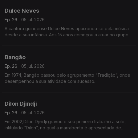
Dulce Neves
Ep. 26
05 jul. 2026
A cantora guineense Dulce Neves apaixonou-se pela música
desde a sua infância. Aos 15 anos começou a atuar no grupo
de teatro “Afro Cid” de Bissau.
Bangão
Ep. 26
05 jul. 2026
Em 1974, Bangão passou pelo agrupamento “Tradição”, onde
desempenhou a sua atividade com sucesso.
Dilon Djindji
Ep. 26
05 jul. 2026
Em 2002,Dilon Djindji gravou o seu primeiro trabalho a solo,
intitulado “Dilon”, no qual a marrabenta é apresentada de
forma mais acústica e minimalista.