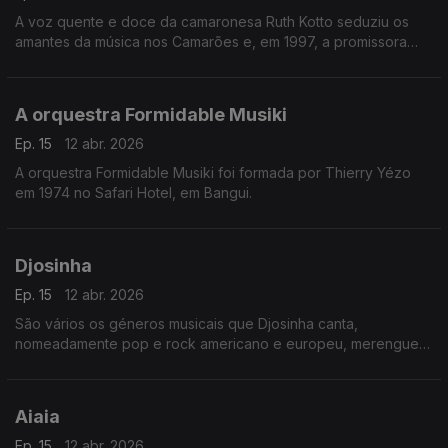
A voz quente e doce da camaronesa Ruth Kotto seduziu os
amantes da música nos Camarões e, em 1997, a promissora
cantora foi escolhida como a melhor vocalista de apoio
feminina pela Rádio e Televisão dos Camarões.
A orquestra Formidable Musiki
Ep. 15
12 abr. 2026
A orquestra Formidable Musiki foi formada por Thierry Yézo
em 1974 no Safari Hotel, em Bangui.
Djosinha
Ep. 15
12 abr. 2026
São vários os géneros musicais que Djosinha canta,
nomeadamente pop e rock americano e europeu, merengue
dominicano, guaracha cubana, coladeira e morna que para ele
é algo “sagrado”.
Aiaia
Ep. 15
12 abr. 2026