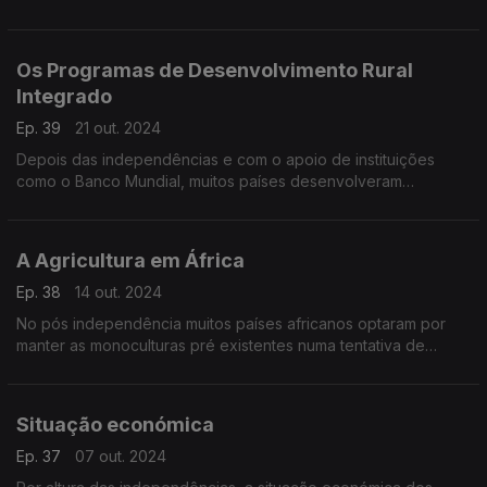
Os Programas de Desenvolvimento Rural
Integrado
Ep. 39
21 out. 2024
Depois das independências e com o apoio de instituições
como o Banco Mundial, muitos países desenvolveram
programas de desenvolvimento rural integrado. Mas de um
modo geral os resultados deixaram muito a desejar
A Agricultura em África
Ep. 38
14 out. 2024
No pós independência muitos países africanos optaram por
manter as monoculturas pré existentes numa tentativa de
obtenção de divisas
Situação económica
Ep. 37
07 out. 2024