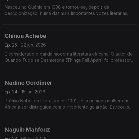
Nasceu no Quénia em 1938 e tornou-se, depois da
descolonização, numa das mais importantes vozes literárias
em África. Defendeu o uso e a defesa das línguas africanas e
escreveu muitas das suas obras em kikuiu.
Chinua Achebe
Ep. 25
22 jun. 2026
É considerado o pai da moderna literatura africana. O autor de
Quando Tudo se Desmorona (Things Fall Apart) foi professor
universitário na Nigéria e nos Estados Unidos.
Nadine Gordimer
Ep. 24
15 jun. 2026
Prémio Nobel da Literatura em 1991, foi a primeira mulher em
África a ser distinguida com o importante galardão. Estreou-se
na escrita em 1949, foi também ativista e membro do ANC
(Congresso Nacional Africano).
Naguib Mahfouz
Ep. 23
08 jun. 2026