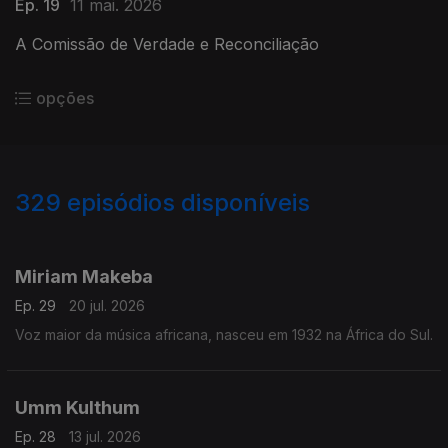
Ep. 19
11 mai. 2026
A Comissão de Verdade e Reconciliação
opções
329
episódios disponíveis
926178
908630
891156
863383
845271
825127
804136
779604
Miriam Makeba
Ep. 29
20 jul. 2026
Voz maior da música africana, nasceu em 1932 na África do Sul.
Umm Kulthum
Ep. 28
13 jul. 2026