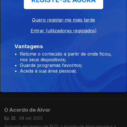
REGISTE-SE AGORA
Sondagem "A Descolonização Portuguesa e os
Seus Legados"
Quero registar-me mais tarde
Ep. 34
29 set. 2025
Entrar (utilizadores registados)
A opinião de cidadão de Portugal, Angola e Cabo Verde foi
auscultada entre Maioe Junho de 2025.
Vantagens
Retome o conteúdo a partir de onde ficou,
nos seus dispositivos;
O Assalto à Embaixada de Espanha em
Guarde programas favoritos;
Portugal
Aceda à sua área pessoal;
Ep. 33
15 set. 2025
Ocorrido a 27 de setembro de 1975, o assalto é um dos muitos
eventos violentos do chamado Verão Quente
O Acordo de Alvor
Ep. 32
08 set. 2025
Assinado em janeiro de 1975, o Acordo de Alvor regulava a