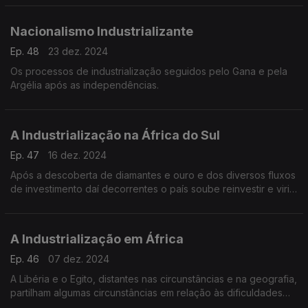
Nacionalismo Industrializante
Ep. 48
23 dez. 2024
Os processos de industrialização seguidos pelo Gana e pela
Argélia após as independências.
A Industrialização na África do Sul
Ep. 47
16 dez. 2024
Após a descoberta de diamantes e ouro e dos diversos fluxos
de investimento daí decorrentes o país soube reinvestir e viria
a tornar-se a maior potência industrial do continente.
A Industrialização em África
Ep. 46
07 dez. 2024
A Libéria e o Egito, distantes nas circunstâncias e na geografia,
partilham algumas circunstâncias em relação às dificuldades
em industrializar.