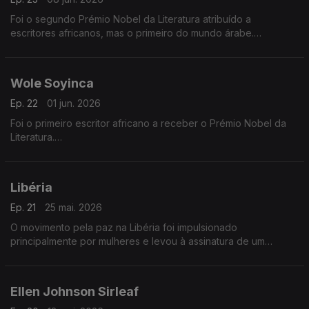
Foi o segundo Prémio Nobel da Literatura atribuído a
escritores africanos, mas o primeiro do mundo árabe.
Naguib Mahfouz recebeu o prémio em 1988.
Wole Soyinca
Ep. 22
01 jun. 2026
Foi o primeiro escritor africano a receber o Prémio Nobel da
Literatura.
Foi-lhe atribuído em 1986.
Libéria
Ep. 21
25 mai. 2026
O movimento pela paz na Libéria foi impulsionado
principalmente por mulheres e levou à assinatura de um
acordo de paz em 2003
Ellen Johnson Sirleaf