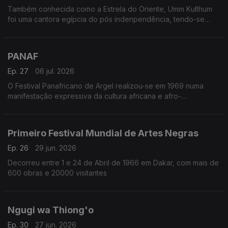
Também conhecida como a Estrela do Oriente, Umm Kulthum
foi uma cantora egípcia do pós indenpendência, tendo-se
notabilizado não apenas pela sua arte como pelas posições
políticas que adotou
PANAF
Ep. 27
06 jul. 2026
O Festival Panafricano de Argel realizou-se em 1969 numa
manifestação expressiva da cultura africana e afro-
descendente
Primeiro Festival Mundial de Artes Negras
Ep. 26
29 jun. 2026
Decorreu entre 1 e 24 de Abril de 1966 em Dakar, com mais de
600 obras e 20000 visitantes
Ngugi wa Thiong'o
Ep. 30
27 jun. 2026