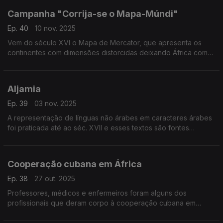
Campanha "Corrija-se o Mapa-Múndi"
Ep. 40
10 nov. 2025
Vem do século XVI o Mapa de Mercator, que apresenta os
continentes com dimensões distorcidas deixando África com
um tamanho relativo muito inferior ao real
Aljamia
Ep. 39
03 nov. 2025
A representação de línguas não árabes em caracteres árabes
foi praticada até ao séc. XVII e esses textos são fontes
históricas
Cooperação cubana em África
Ep. 38
27 out. 2025
Professores, médicos e enfermeiros foram alguns dos
profissionais que deram corpo à cooperação cubana em
África