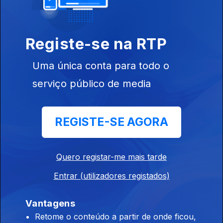
07 ago. 2026
Registe-se na RTP
08h00 Edição Germano Campos
Uma única conta para todo o
07 ago. 2026
serviço público de media
07h00 Edição Germano Campos
REGISTE-SE AGORA
07 ago. 2026
Quero registar-me mais tarde
00h00 Edição Gaelle Castro
Entrar (utilizadores registados)
07 ago. 2026
Vantagens
23h00 Edição Gaelle de Castro
Retome o conteúdo a partir de onde ficou,