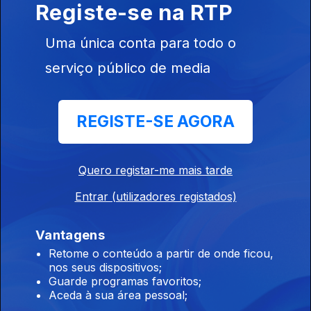
Registe-se na RTP
07 ago. 2026
Uma única conta para todo o
serviço público de media
08h00 Edição Germano Campos
07 ago. 2026
REGISTE-SE AGORA
07h00 Edição Germano Campos
07 ago. 2026
Quero registar-me mais tarde
Entrar (utilizadores registados)
00h00 Edição Gaelle Castro
Vantagens
07 ago. 2026
Retome o conteúdo a partir de onde ficou,
nos seus dispositivos;
Guarde programas favoritos;
Aceda à sua área pessoal;
23h00 Edição Gaelle de Castro