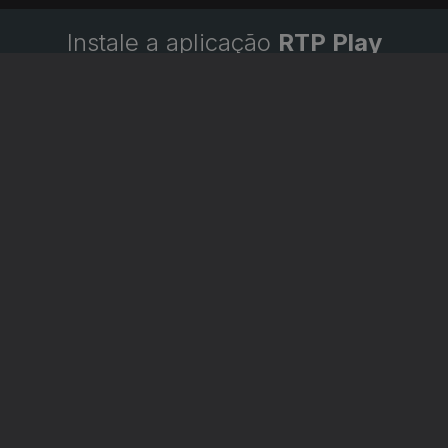
Instale a aplicação
RTP Play
Disponível para iOS, Android, Apple TV, Android TV e
CarPlay