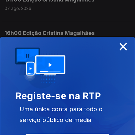
07 ago. 2026
16h00 Edição Cristina Magalhães
×
07 ago. 2026
15h00 Edição Susana Lemos
07 ago. 2026
Registe-se na RTP
14h00 Edição Susana Lemos
Uma única conta para todo o
07 ago. 2026
serviço público de media
13h00 Edição Susana Lemos