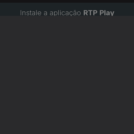
Instale a aplicação
RTP Play
Disponível para iOS, Android, Apple TV, Android TV e
CarPlay