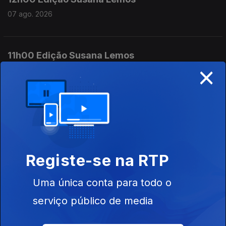
07 ago. 2026
11h00 Edição Susana Lemos
×
07 ago. 2026
10h00 Edição Germano Campos
07 ago. 2026
Registe-se na RTP
09h00 Edição Germano Campos
Uma única conta para todo o
07 ago. 2026
serviço público de media
08h00 Edição Germano Campos