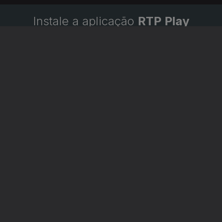
Instale a aplicação
RTP Play
Disponível para iOS, Android, Apple TV, Android TV e
CarPlay