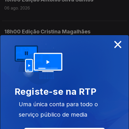
06 ago. 2026
18h00 Edição Cristina Magalhães
×
06 ago. 2026
17h00 Edição Cristina Magalhães
06 ago. 2026
Registe-se na RTP
16h00 Edição Cristina Magalhães
Uma única conta para todo o
06 ago. 2026
serviço público de media
15h00 Edição Susana Lemos