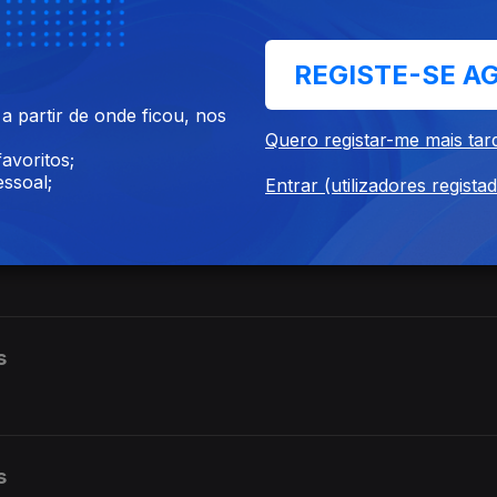
REGISTE-SE A
 partir de onde ficou, nos
Quero registar-me mais tar
avoritos;
ssoal;
Entrar (utilizadores regista
s
s
s