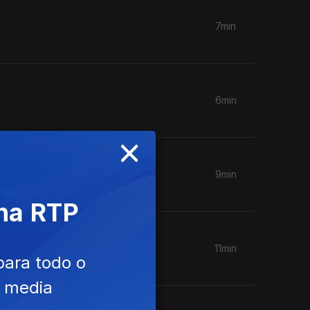
7min
6min
×
9min
 na RTP
11min
para todo o
e media