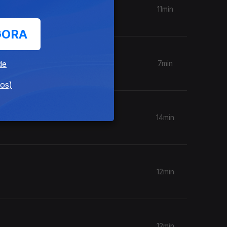
11min
GORA
de
7min
dos)
14min
12min
12min