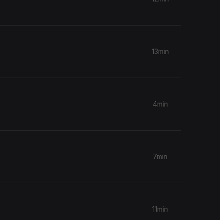
13min
4min
7min
11min