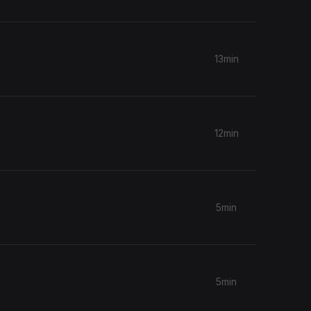
13min
12min
5min
5min