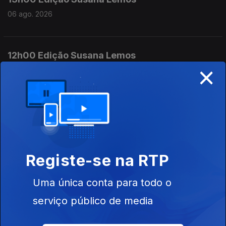
06 ago. 2026
12h00 Edição Susana Lemos
×
06 ago. 2026
11h00 Edição Susana Lemos
06 ago. 2026
Registe-se na RTP
10h00 Edição Germano Campos
Uma única conta para todo o
06 ago. 2026
serviço público de media
09h00 Edição Germano Campos