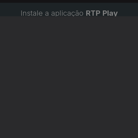
Instale a aplicação
RTP Play
Disponível para iOS, Android, Apple TV, Android TV e
CarPlay