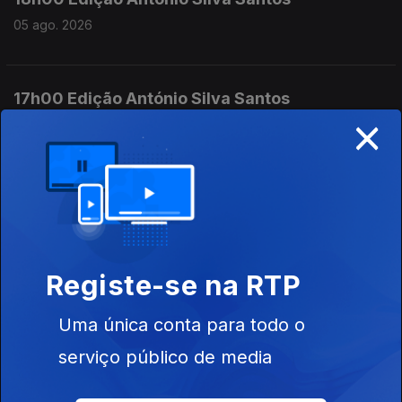
05 ago. 2026
17h00 Edição António Silva Santos
×
05 ago. 2026
16h00 Edição António Silva Santos
05 ago. 2026
Registe-se na RTP
15h00 Edição Susana Lemos
Uma única conta para todo o
05 ago. 2026
serviço público de media
14h00 Edição Susana Lemos