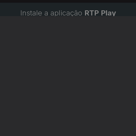
Instale a aplicação
RTP Play
Disponível para iOS, Android, Apple TV, Android TV e
CarPlay