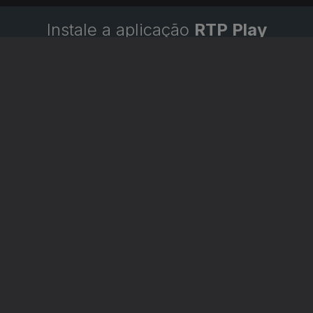
Instale a aplicação
RTP Play
Disponível para iOS, Android, Apple TV, Android TV e
CarPlay