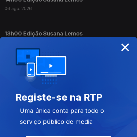
06 ago. 2026
13h00 Edição Susana Lemos
×
06 ago. 2026
12h00 Edição Susana Lemos
06 ago. 2026
Registe-se na RTP
11h00 Edição Susana Lemos
Uma única conta para todo o
06 ago. 2026
serviço público de media
10h00 Edição Germano Campos