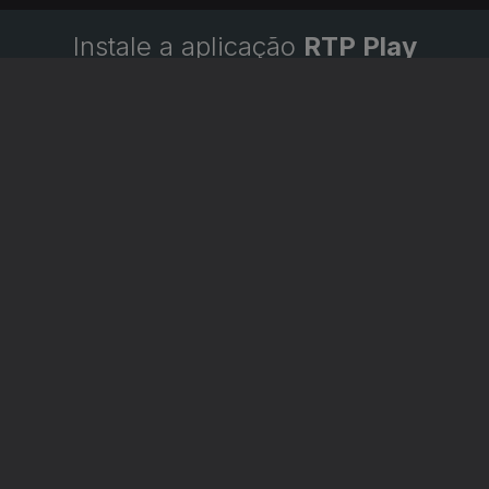
Instale a aplicação
RTP Play
Disponível para iOS, Android, Apple TV, Android TV e
CarPlay