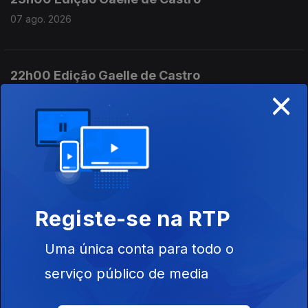
07 ago. 2026
22h00 Edição Gaelle de Castro
×
07 ago. 2026
21h00 Edição Gaelle de Castro
07 ago. 2026
Registe-se na RTP
20h00 Edição Cristina Magalhães
Uma única conta para todo o
07 ago. 2026
serviço público de media
19h00 Edição Cristina Magalhães