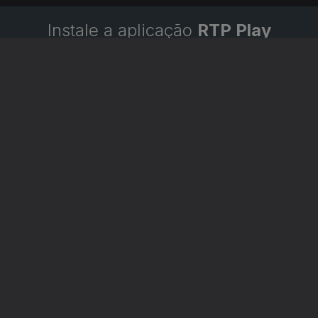
Instale a aplicação
RTP Play
Disponível para iOS, Android, Apple TV, Android TV e
CarPlay