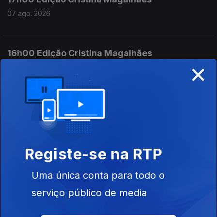
07 ago. 2026
16h00 Edição Cristina Magalhães
×
07 ago. 2026
15h00 Edição Susana Lemos
07 ago. 2026
Registe-se na RTP
14h00 Edição Susana Lemos
Uma única conta para todo o
07 ago. 2026
serviço público de media
13h00 Edição Susana Lemos