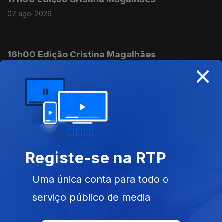
07 ago. 2026
16h00 Edição Cristina Magalhães
×
07 ago. 2026
15h00 Edição Susana Lemos
07 ago. 2026
Registe-se na RTP
14h00 Edição Susana Lemos
Uma única conta para todo o
07 ago. 2026
serviço público de media
13h00 Edição Susana Lemos