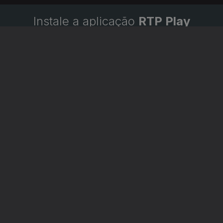
Instale a aplicação
RTP Play
Disponível para iOS, Android, Apple TV, Android TV e
CarPlay