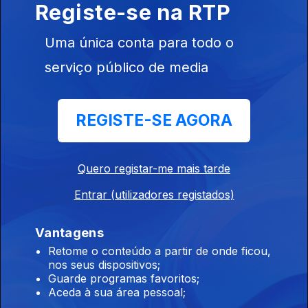
Registe-se na RTP
07 ago. 2026
Uma única conta para todo o
serviço público de media
08h00 Edição Germano Campos
07 ago. 2026
REGISTE-SE AGORA
07h00 Edição Germano Campos
07 ago. 2026
Quero registar-me mais tarde
Entrar (utilizadores registados)
00h00 Edição Gaelle Castro
Vantagens
07 ago. 2026
Retome o conteúdo a partir de onde ficou,
nos seus dispositivos;
Guarde programas favoritos;
Aceda à sua área pessoal;
23h00 Edição Gaelle de Castro