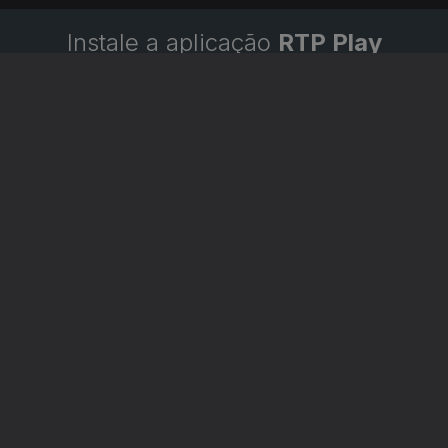
Instale a aplicação
RTP Play
Disponível para iOS, Android, Apple TV, Android TV e
CarPlay