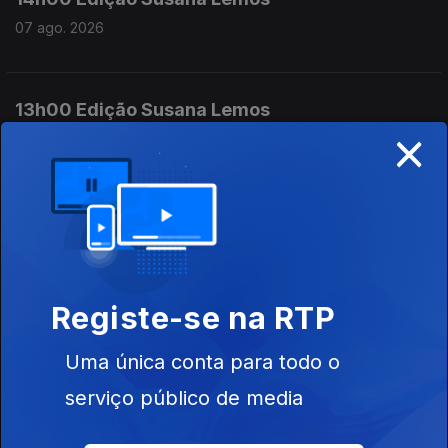
07 ago. 2026
13h00 Edição Susana Lemos
×
07 ago. 2026
12h00 Edição Susana Lemos
07 ago. 2026
Registe-se na RTP
11h00 Edição Susana Lemos
Uma única conta para todo o
07 ago. 2026
serviço público de media
10h00 Edição Germano Campos