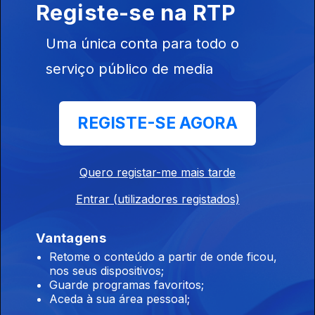
Registe-se na RTP
07 ago. 2026
Uma única conta para todo o
serviço público de media
08h00 Edição Germano Campos
07 ago. 2026
REGISTE-SE AGORA
07h00 Edição Germano Campos
07 ago. 2026
Quero registar-me mais tarde
Entrar (utilizadores registados)
00h00 Edição Gaelle Castro
Vantagens
07 ago. 2026
Retome o conteúdo a partir de onde ficou,
nos seus dispositivos;
Guarde programas favoritos;
Aceda à sua área pessoal;
23h00 Edição Gaelle de Castro