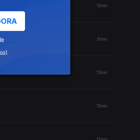
12min
GORA
de
6min
dos)
13min
13min
12min