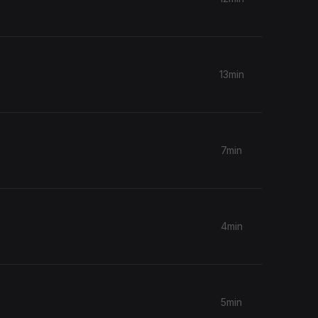
13min
7min
4min
5min