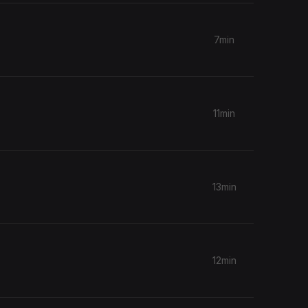
7min
11min
13min
12min