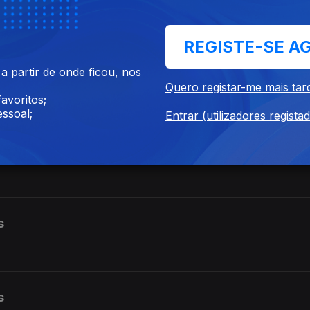
REGISTE-SE A
 partir de onde ficou, nos
Quero registar-me mais tar
avoritos;
ssoal;
Entrar (utilizadores regista
s
s
s