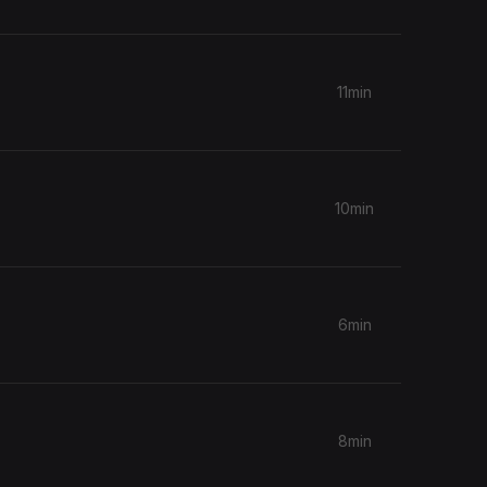
11min
10min
6min
8min