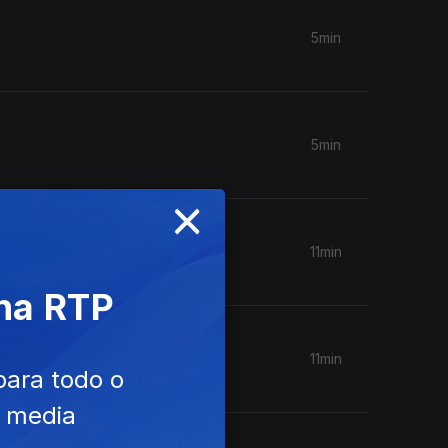
5min
5min
×
11min
 na RTP
11min
para todo o
e media