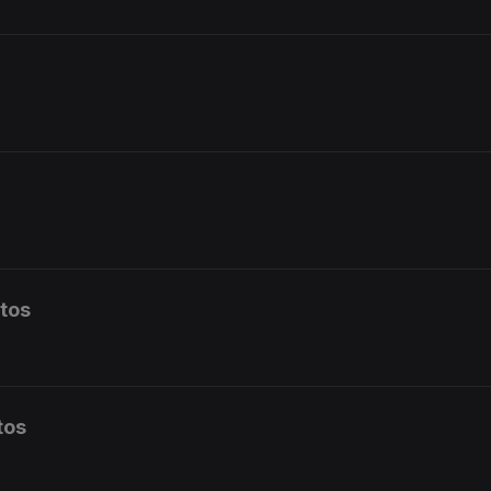
tos
tos