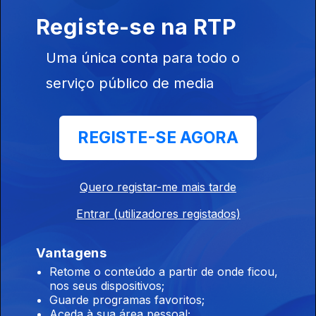
Registe-se na RTP
17h00 Edição Cristina Magalhães
06 ago. 2026
Uma única conta para todo o
serviço público de media
16h00 Edição Cristina Magalhães
06 ago. 2026
REGISTE-SE AGORA
15h00 Edição Susana Lemos
Quero registar-me mais tarde
06 ago. 2026
Entrar (utilizadores registados)
Vantagens
14h00 Edição Susana Lemos
Retome o conteúdo a partir de onde ficou,
06 ago. 2026
nos seus dispositivos;
Guarde programas favoritos;
Aceda à sua área pessoal;