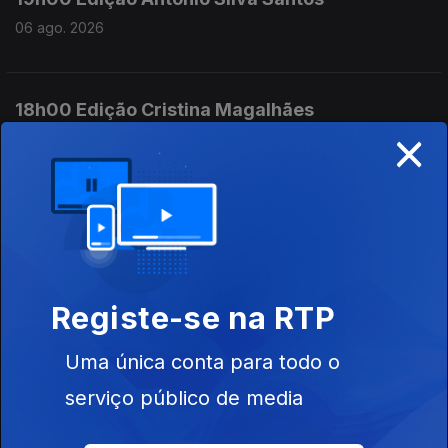
06 ago. 2026
18h00 Edição Cristina Magalhães
×
06 ago. 2026
17h00 Edição Cristina Magalhães
06 ago. 2026
Registe-se na RTP
16h00 Edição Cristina Magalhães
Uma única conta para todo o
06 ago. 2026
serviço público de media
15h00 Edição Susana Lemos