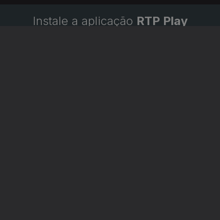
Instale a aplicação
RTP Play
Disponível para iOS, Android, Apple TV, Android TV e
CarPlay