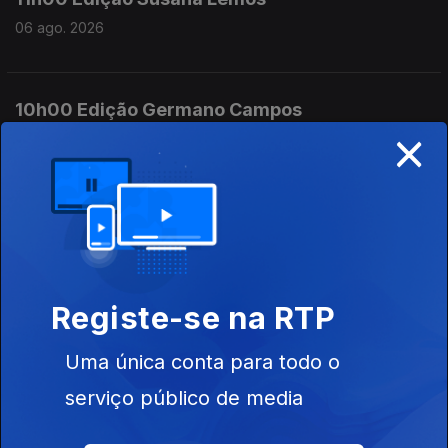
06 ago. 2026
10h00 Edição Germano Campos
×
06 ago. 2026
09h00 Edição Germano Campos
06 ago. 2026
Registe-se na RTP
08h00 Ediçao Germano Campos
Uma única conta para todo o
06 ago. 2026
serviço público de media
07h00 Edição Germano Campos