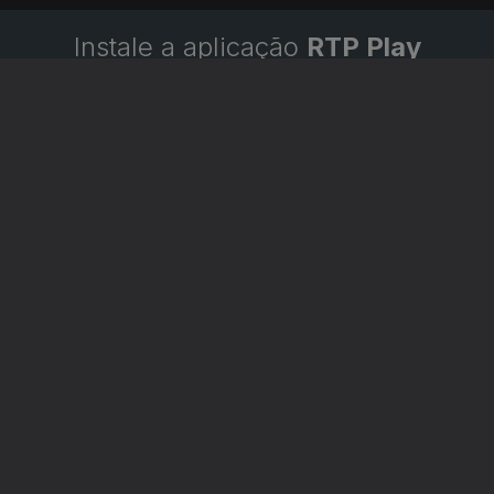
Instale a aplicação
RTP Play
Disponível para iOS, Android, Apple TV, Android TV e
CarPlay