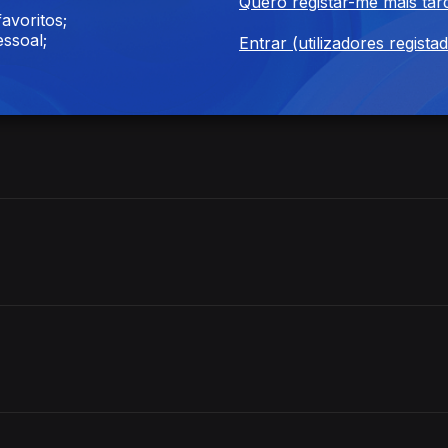
Quero registar-me mais tar
avoritos;
es
ssoal;
Entrar (utilizadores regista