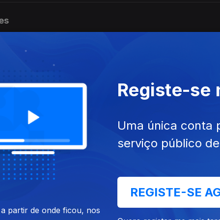
es
es
Registe-se
Uma única conta 
es
serviço público d
es
REGISTE-SE A
 partir de onde ficou, nos