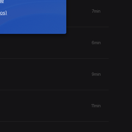
de
7min
dos)
6min
9min
11min