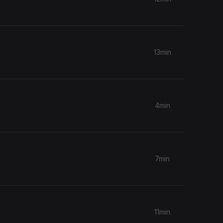
13min
4min
7min
11min