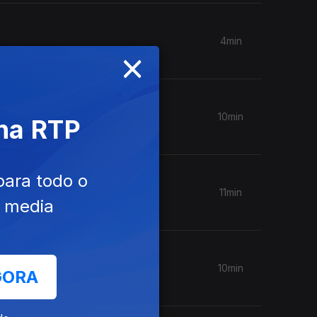
4min
×
10min
 na RTP
para todo o
11min
e media
10min
GORA