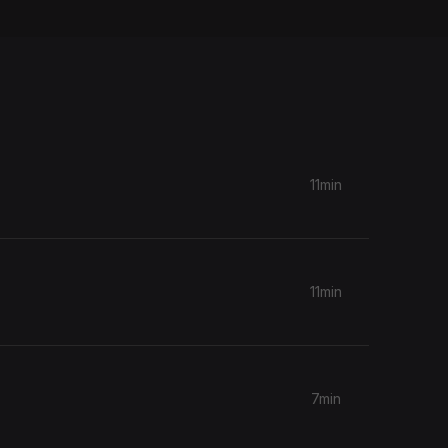
11min
11min
7min