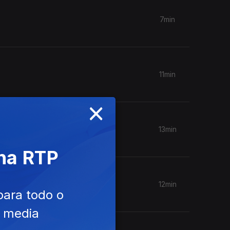
7min
11min
×
13min
 na RTP
12min
para todo o
e media