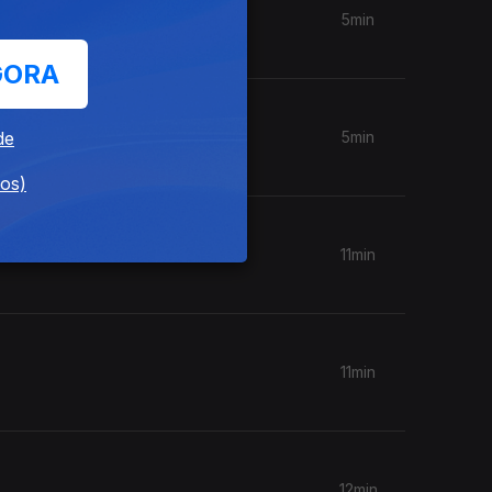
5min
GORA
de
5min
dos)
11min
11min
12min