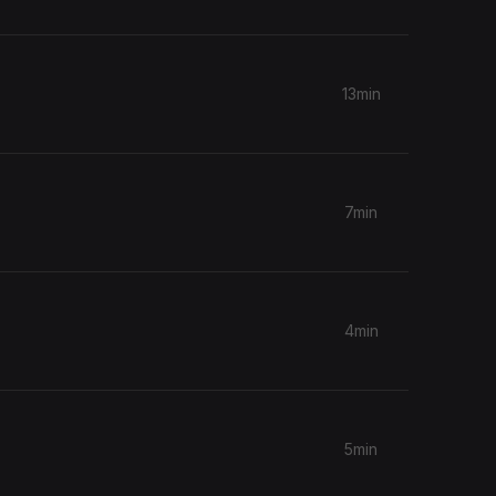
13min
7min
4min
5min