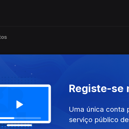
tos
es
Registe-se
es
Uma única conta 
serviço público d