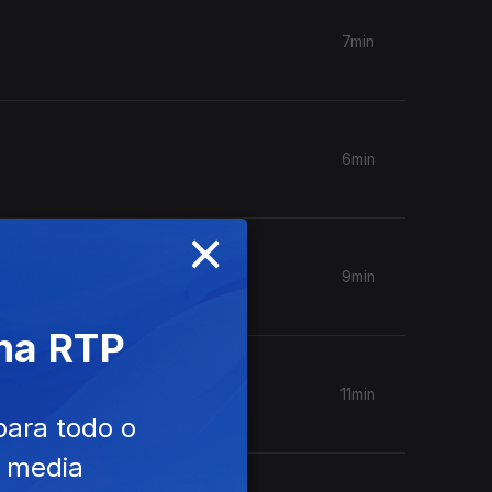
7min
6min
×
9min
 na RTP
11min
para todo o
e media