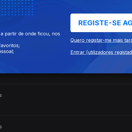
REGISTE-SE A
 partir de onde ficou, nos
Quero registar-me mais tar
avoritos;
ssoal;
Entrar (utilizadores regista
s
s
s