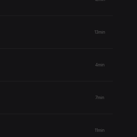
13min
4min
7min
11min