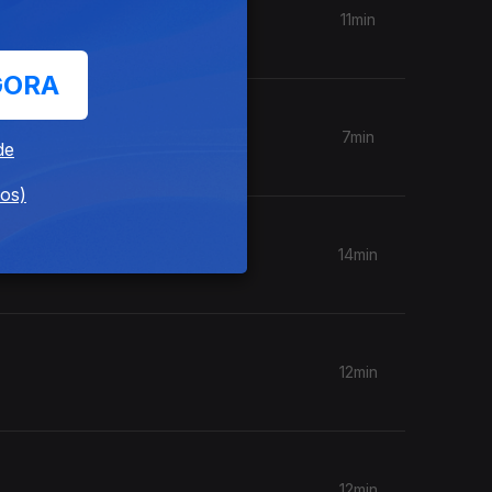
11min
GORA
7min
de
dos)
14min
12min
12min