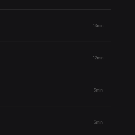
13min
12min
5min
5min