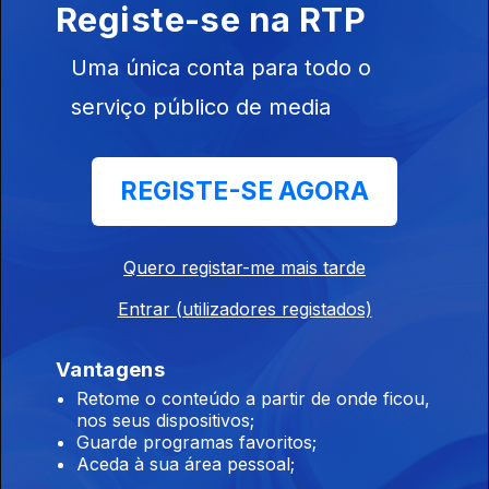
Registe-se na RTP
06 ago. 2026
Uma única conta para todo o
serviço público de media
07h00 Edição Germano Campos
06 ago. 2026
REGISTE-SE AGORA
00h00 Edição Gaelle de Castro
06 ago. 2026
Quero registar-me mais tarde
Entrar (utilizadores registados)
00h00 Edição Gaelle de Castro
Vantagens
05 ago. 2026
Retome o conteúdo a partir de onde ficou,
nos seus dispositivos;
Guarde programas favoritos;
Aceda à sua área pessoal;
23h00 Edição Gaelle de Castro