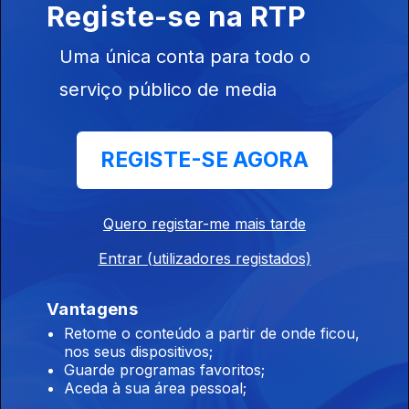
Registe-se na RTP
06 ago. 2026
Uma única conta para todo o
serviço público de media
10h00 Edição Germano Campos
06 ago. 2026
REGISTE-SE AGORA
09h00 Edição Germano Campos
06 ago. 2026
Quero registar-me mais tarde
Entrar (utilizadores registados)
08h00 Ediçao Germano Campos
Vantagens
06 ago. 2026
Retome o conteúdo a partir de onde ficou,
nos seus dispositivos;
Guarde programas favoritos;
Aceda à sua área pessoal;
07h00 Edição Germano Campos