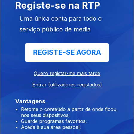
Registe-se na RTP
05 ago. 2026
Uma única conta para todo o
serviço público de media
13h00 Edição Susana Lemos
05 ago. 2026
REGISTE-SE AGORA
12h00 Edição Susana Lemos
05 ago. 2026
Quero registar-me mais tarde
Entrar (utilizadores registados)
11h00 Edição Susana Lemos
Vantagens
05 ago. 2026
Retome o conteúdo a partir de onde ficou,
nos seus dispositivos;
Guarde programas favoritos;
Aceda à sua área pessoal;
10h00 Edição Germano Campos