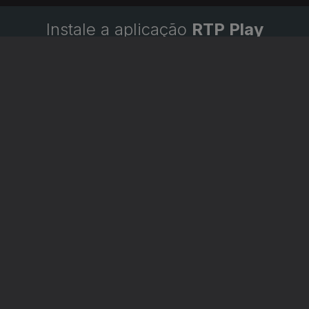
Instale a aplicação
RTP Play
Disponível para iOS, Android, Apple TV, Android TV e
CarPlay