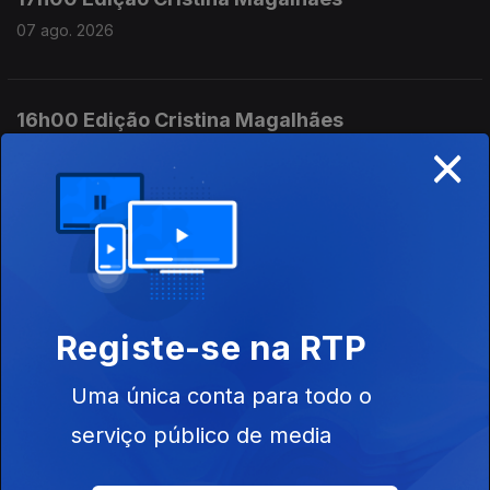
07 ago. 2026
16h00 Edição Cristina Magalhães
×
07 ago. 2026
15h00 Edição Susana Lemos
07 ago. 2026
Registe-se na RTP
14h00 Edição Susana Lemos
Uma única conta para todo o
07 ago. 2026
serviço público de media
13h00 Edição Susana Lemos