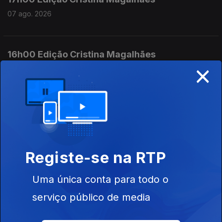
07 ago. 2026
16h00 Edição Cristina Magalhães
×
07 ago. 2026
15h00 Edição Susana Lemos
07 ago. 2026
Registe-se na RTP
14h00 Edição Susana Lemos
Uma única conta para todo o
07 ago. 2026
serviço público de media
13h00 Edição Susana Lemos