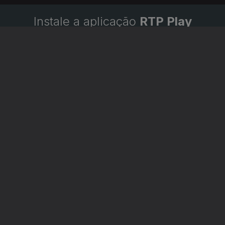
Instale a aplicação
RTP Play
Disponível para iOS, Android, Apple TV, Android TV e
CarPlay