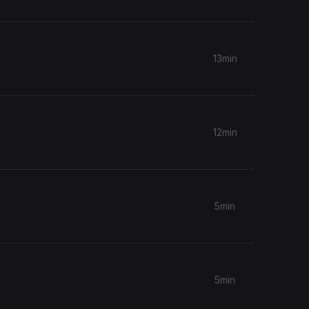
13min
12min
5min
5min