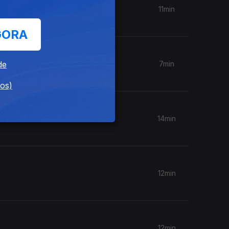
11min
GORA
de
7min
dos)
14min
12min
12min