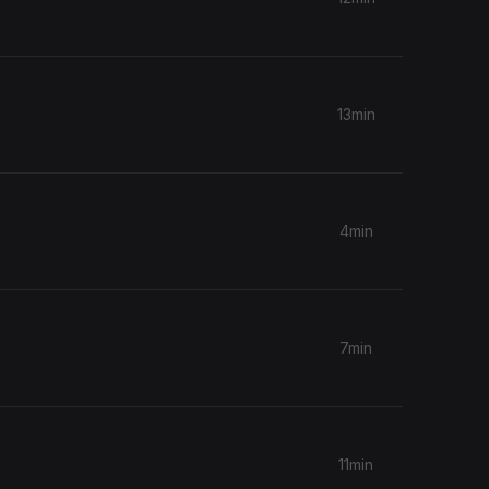
13min
4min
7min
11min