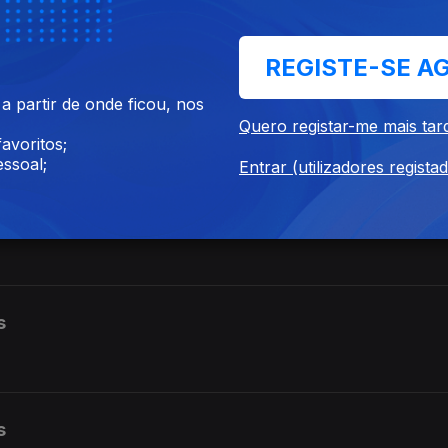
REGISTE-SE A
 partir de onde ficou, nos
Quero registar-me mais tar
avoritos;
ssoal;
Entrar (utilizadores regista
s
s
s