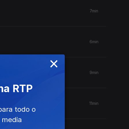
7min
6min
×
9min
 na RTP
11min
para todo o
e media