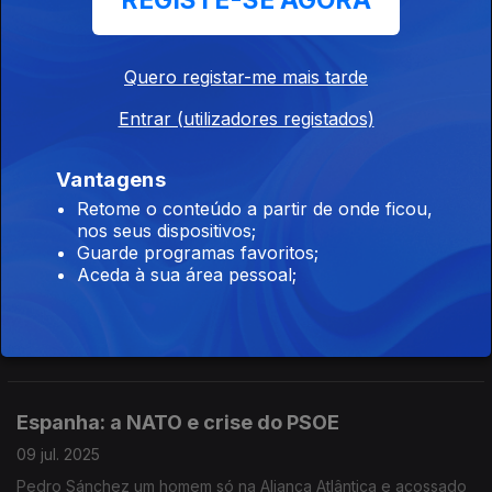
REGISTE-SE AGORA
30 jul. 2025
As novas regras da movida do Porto em vigor neste verão
Quero registar-me mais tarde
O saldo natural negativo
Entrar (utilizadores registados)
23 jul. 2025
O envelhecimento da população e a redução da natalidade
Vantagens
Retome o conteúdo a partir de onde ficou,
nos seus dispositivos;
Guarde programas favoritos;
50 anos de independências
Aceda à sua área pessoal;
16 jul. 2025
A descolonização portuguesa e os seus legados
Espanha: a NATO e crise do PSOE
09 jul. 2025
Pedro Sánchez um homem só na Aliança Atlântica e acossado