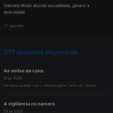
Gabriela Moita aborda sexualidade, género e
diversidade
opções
277
episódios disponíveis
925719
906843
889033
864345
845458
825725
806672
779009
759373
As ondas de calor.
31 jul. 2026
Um tema quente com o climatologista Carlos da Câmara.
A vigilância no namoro
24 jul. 2026