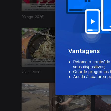
03 ago. 2026
31 jul. 20
944470
Vantagens
Retome o conteúdo a
seus dispositivos;
Guarde programas f
28 jul. 2026
27 jul. 20
Aceda à sua área pe