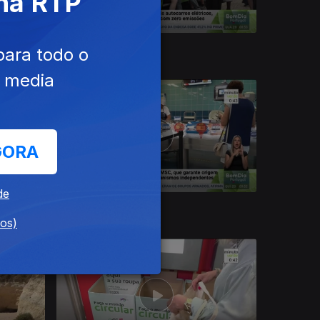
 na RTP
29 jul. 2026
para todo o
e media
GORA
de
23 jul. 2026
dos)