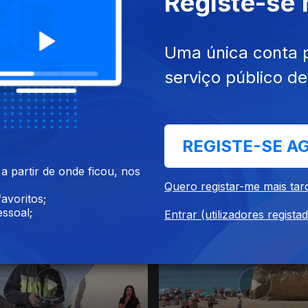
Registe-se
26
30 jul. 2026
Uma única conta 
serviço público d
REGISTE-SE A
 partir de onde ficou, nos
Quero registar-me mais tar
avoritos;
26
24 jul. 2026
ssoal;
Entrar (utilizadores regista