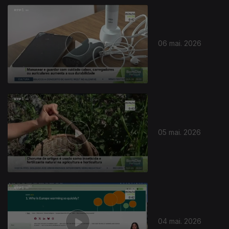
06 mai. 2026
05 mai. 2026
04 mai. 2026