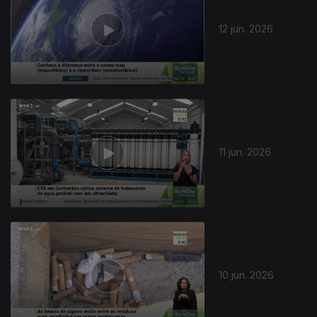
12 jun. 2026
11 jun. 2026
10 jun. 2026