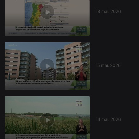
18 mai. 2026
15 mai. 2026
14 mai. 2026