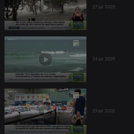
27 jul. 2026
944470
24 jul. 2026
23 jul. 2026