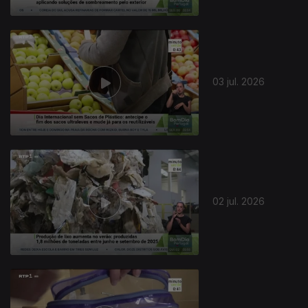
03 jul. 2026
02 jul. 2026