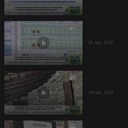
05 ago. 2026
04 ago. 2026