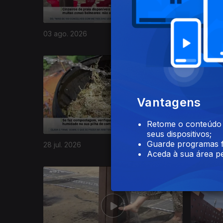
03 ago. 2026
31 jul. 20
944470
Vantagens
Retome o conteúdo a
seus dispositivos;
Guarde programas f
28 jul. 2026
27 jul. 20
Aceda à sua área pe