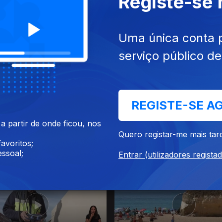
Registe-se
26
30 jul. 2026
Uma única conta 
serviço público d
REGISTE-SE A
 partir de onde ficou, nos
Quero registar-me mais tar
avoritos;
26
24 jul. 2026
ssoal;
Entrar (utilizadores regista