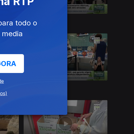
 na RTP
29 jul. 2026
para todo o
e media
GORA
de
23 jul. 2026
dos)