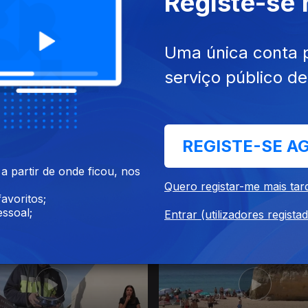
Registe-se
26
30 jul. 2026
Uma única conta 
serviço público d
REGISTE-SE A
 partir de onde ficou, nos
Quero registar-me mais tar
avoritos;
26
24 jul. 2026
ssoal;
Entrar (utilizadores regista