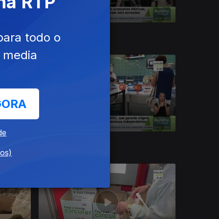
 na RTP
29 jul. 2026
para todo o
e media
GORA
de
23 jul. 2026
dos)