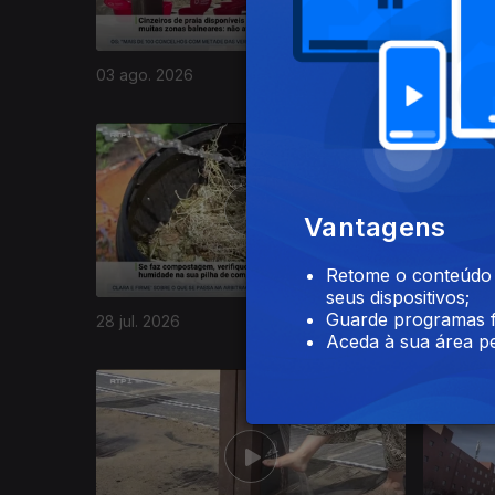
03 ago. 2026
31 jul. 20
944470
Vantagens
Retome o conteúdo a
seus dispositivos;
Guarde programas f
28 jul. 2026
27 jul. 20
Aceda à sua área pe