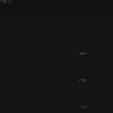
RTILHA
13min
7min
6min