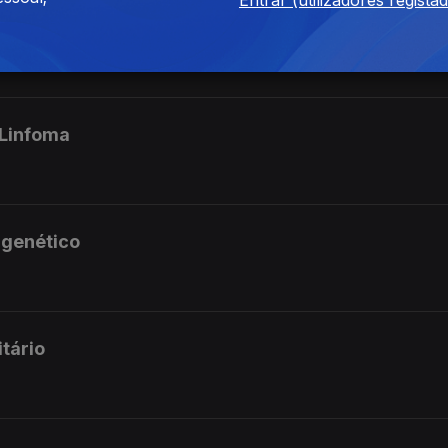
Entrar (utilizadores regista
ma metastático
 Linfoma
 genético
tário