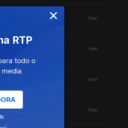
×
5min
 na RTP
5min
para todo o
e media
8min
GORA
5min
de