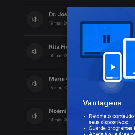
Dr. José Dinis
19 mar. 2019
Rita Fior
18 mar. 2019
Maria Gomes da Silva
15 mar. 2019
Vantagens
Noémia Silverio - Psicóloga
Retome o conteúdo a
14 mar. 2019
seus dispositivos;
Guarde programas f
Aceda à sua área pe