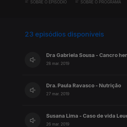
SOBRE O EPISÓDIO
SOBRE O PROGRAMA
23
episódios disponíveis
394342
391407
Dra Gabriela Sousa - Cancro her
28 mar. 2019
Dra. Paula Ravasco - Nutrição
27 mar. 2019
Susana Lima - Caso de vida Leuc
26 mar. 2019