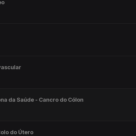
eo
vascular
na da Saúde - Cancro do Cólon
olo do Útero