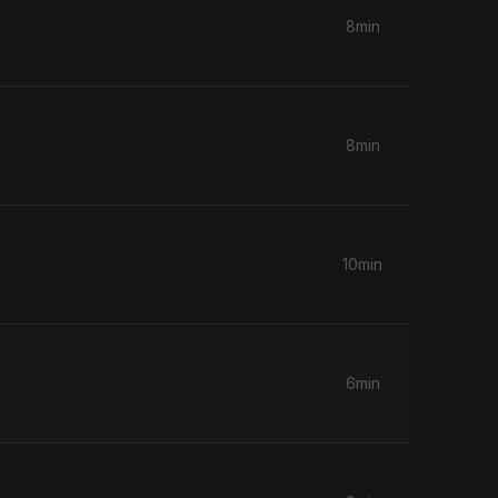
8min
8min
10min
6min