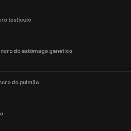
ro testículo
ancro do estômago genético
ncro do pulmão
mo