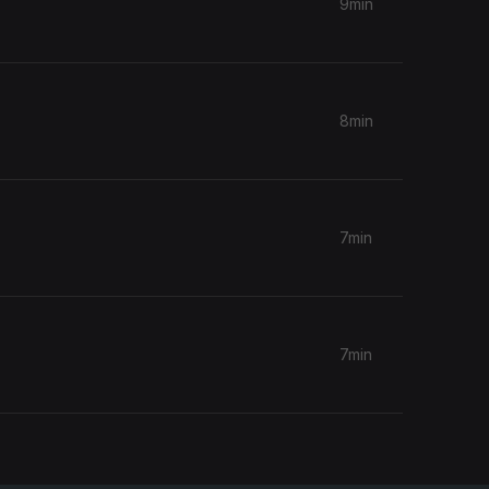
9min
8min
7min
7min