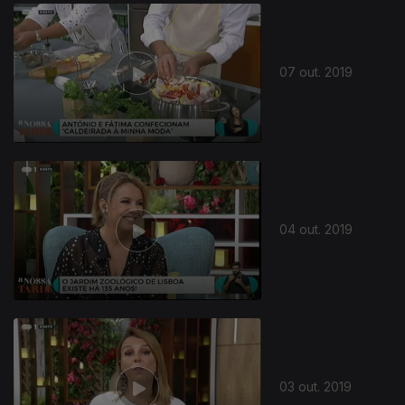
07 out. 2019
04 out. 2019
03 out. 2019