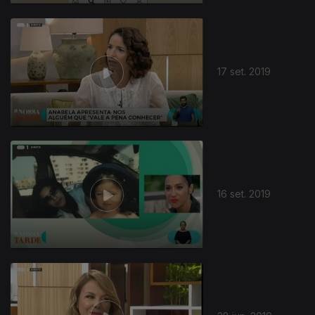
17 set. 2019
16 set. 2019
415088