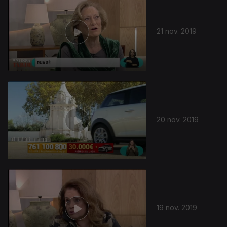
21 nov. 2019
20 nov. 2019
19 nov. 2019