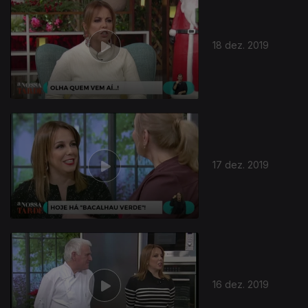
18 dez. 2019
17 dez. 2019
16 dez. 2019