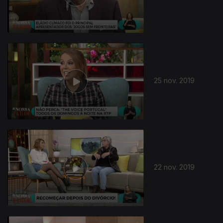
440409
25 nov. 2019
22 nov. 2019