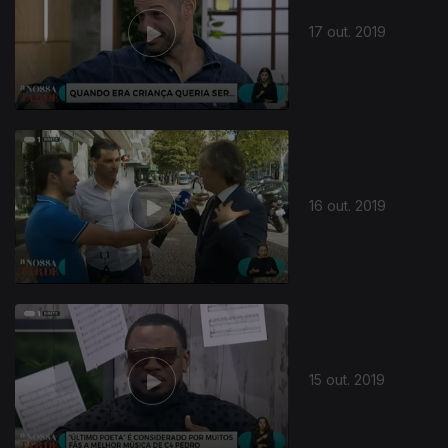
17 out. 2019
16 out. 2019
15 out. 2019