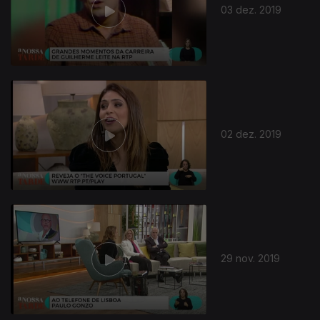
03 dez. 2019
02 dez. 2019
29 nov. 2019