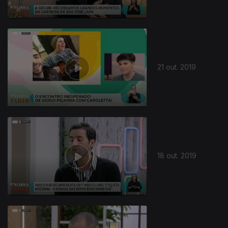
21 out. 2019
433717
18 out. 2019