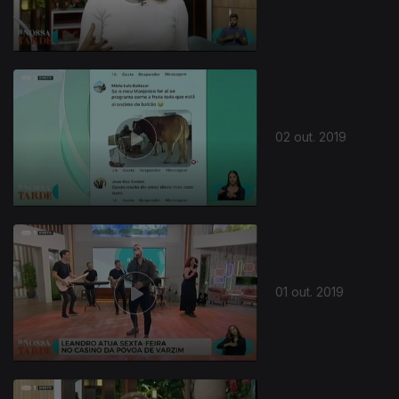
430752
02 out. 2019
01 out. 2019