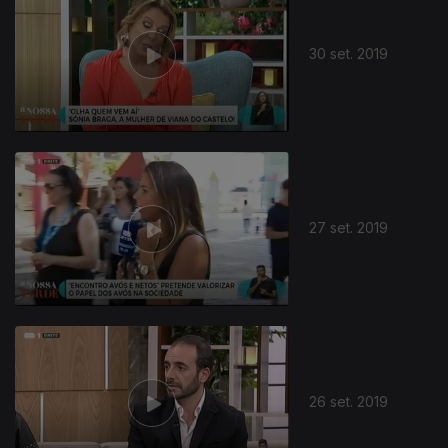
30 set. 2019
27 set. 2019
26 set. 2019