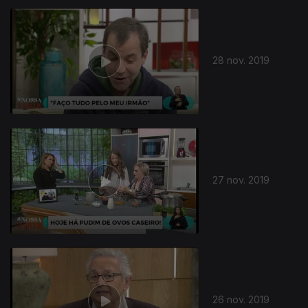
28 nov. 2019
27 nov. 2019
26 nov. 2019