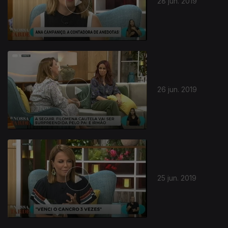
28 jun. 2019
26 jun. 2019
25 jun. 2019