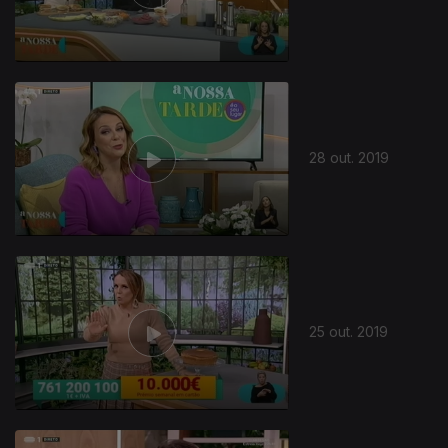
28 out. 2019
25 out. 2019