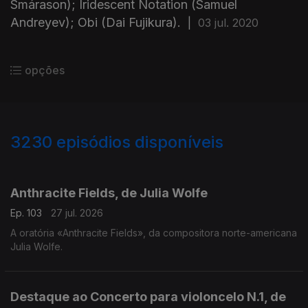
Smárason); Iridescent Notation (Samuel
Andreyev); Obi (Dai Fujikura).
|
03 jul. 2020
opções
3230
episódios disponíveis
937894
930495
919366
919648
Anthracite Fields, de Julia Wolfe
Ep. 103
27 jul. 2026
A oratória «Anthracite Fields», da compositora norte-americana
Julia Wolfe.
Destaque ao Concerto para violoncelo N.1, de