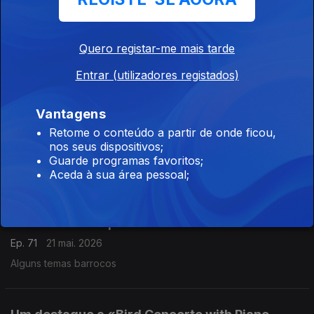
Três obras escutadas no festival Sonic Matter
Ep. 73
26 mai. 2026
Quero registar-me mais tarde
Concerto pela Orquestra Tonhalle de Zurique dirigida por
Entrar (utilizadores registados)
Pierre André Valade.
Obras de Hannah Kendall, Thomas Adès e Unsuk Chin.
Vantagens
Música Contemporânea
Retome o conteúdo a partir de onde ficou,
nos seus dispositivos;
Ep. 72
25 mai. 2026
Guarde programas favoritos;
March of Lies (Maria Faust). Gravações UER.
Aceda à sua área pessoal;
Música Contemporânea
Ep. 71
21 mai. 2026
Alguns temas barrocos