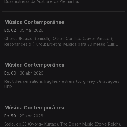
Duas estreias da Áustria e da Alemanha.
Música Contemporânea
Ep. 62
05 mai. 2026
Chorus (Fausto Romitelli); Oltre Il Conflitto (Davor Vincze );
Resonances b (Turgut Erçetin); Música para 30 metais (Luís
Antunes Pena); Instinct (Bastien David).
Música Contemporânea
Ep. 60
30 abr. 2026
Récit des sensations fragiles - estreia (Jürg Frey). Gravações
UER.
Música Contemporânea
Ep. 59
29 abr. 2026
Stele, op.33 (György Kurtág); The Desert Music (Steve Reich).