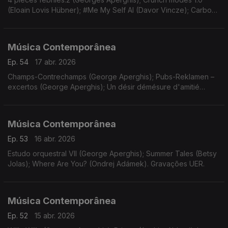
(Eloain Lovis Hübner); #Me My Self AI (Davor Vincze); Carbon
(Misha Cvijovic); Thousand Dead Bodies under my Bed...
(Turgut Erçetin).
Música Contemporânea
Ep. 54
17 abr. 2026
Champs-Contrechamps (George Aperghis); Pubs-Reklamen –
excertos (George Aperghis); Un désir démésure d'amitié
(Mikel Urquiza). Gravações UER.
Música Contemporânea
Ep. 53
16 abr. 2026
Estudo orquestral VII (George Aperghis); Summer Tales (Betsy
Jolas); Where Are You? (Ondrej Adámek). Gravações UER.
Música Contemporânea
Ep. 52
15 abr. 2026