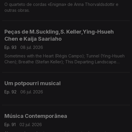
O quarteto de cordas «Enigma» de Anna Thorvaldsdottir e
outras obras.
Peças de M.Suckling,S. Keller,Ying-Hsueh
Chen e Kaija Saariaho
Ep. 93
08 jul. 2026
Sometimes with the Heart (Régis Campo); Tunnel (Ying-Hsueh
Chen); Breathe (Stefan Keller); This Departing Landscape
(Martin Suckling); Oi Kuu (Kaija Saariaho).
Um potpourri musical
Ep. 92
06 jul. 2026
Música Contemporânea
Ep. 91
02 jul. 2026