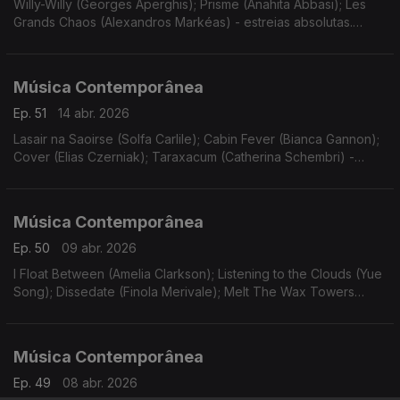
Willy-Willy (Georges Aperghis); Prisme (Anahita Abbasi); Les
Grands Chaos (Alexandros Markéas) - estreias absolutas.
Gravações UER.
Música Contemporânea
Ep. 51
14 abr. 2026
Lasair na Saoirse (Solfa Carlile); Cabin Fever (Bianca Gannon);
Cover (Elias Czerniak); Taraxacum (Catherina Schembri) -
estreias. Gravações UER. Funeral Sentences (Patricia
Alessandrini).
Música Contemporânea
Ep. 50
09 abr. 2026
I Float Between (Amelia Clarkson); Listening to the Clouds (Yue
Song); Dissedate (Finola Merivale); Melt The Wax Towers
(Barry O'Halpin). Estreias. Gravações UER. Canons and
Overtones (Donnacha Dennehy).
Música Contemporânea
Ep. 49
08 abr. 2026