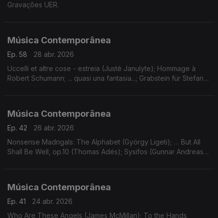
Gravações UER.
Música Contemporânea
Ep. 58
28 abr. 2026
Uccelli et altre cose - estreia (Justé Janulyte); Hommage à
Robert Schumann; ... quasi una fantasia...; Grabstein für Stefan
(György Kurtág). Gravações UER.
Música Contemporânea
Ep. 42
26 abr. 2026
Nonsense Madrigals: The Alphabet (György Ligeti); … But All
Shall Be Well, op.10 (Thomas Adés); Sysifos (Gunnar Andreas
Kristinsson); Lichtflug (Adriana Hölszky); Star Compass (Dai
Fujikura).
Música Contemporânea
Ep. 41
24 abr. 2026
Who Are These Angels (James McMillan); To the Hands