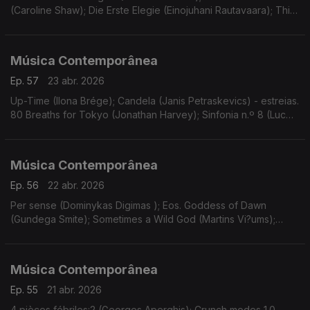
(Caroline Shaw); Die Erste Elegie (Einojuhani Rautavaara); Thin
Ice - concerto nº2 para violino e orquestra (Ondrej Adámek).
Gravações UER.
Música Contemporânea
Ep. 57
23 abr. 2026
Up-Time (Ilona Brége); Candela (Janis Petraskevics) - estreias.
80 Breaths for Tokyo (Jonathan Harvey); Sinfonia n.º 8 (Luc
Brewaeys). Gravações UER.
Música Contemporânea
Ep. 56
22 abr. 2026
Per sense (Dominykas Digimas ); Eos. Goddess of Dawn
(Gundega Smite); Sometimes a Wild God (Martins Vi?ums);
Wand’ring Bark (Helena Tulve). Gravações UER.
Música Contemporânea
Ep. 55
21 abr. 2026
4 pièces fébriles:2 (Georges Aperghis); Crunch modes 1.0