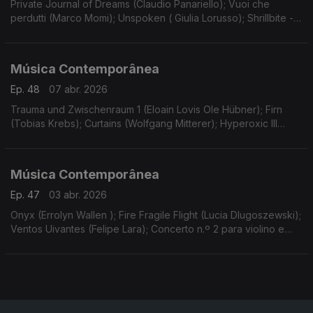
Private Journal of Dreams (Claudio Panariello); Vuoi che
perdutti (Marco Momi); Unspoken ( Giulia Lorusso); Shrillbite -
estreia (Luca Guidarini). Gravações UER.
Música Contemporânea
Ep. 48
07 abr. 2026
Trauma und Zwischenraum 1 (Eloain Lovis Ole Hübner); Firn
(Tobias Krebs); Curtains (Wolfgang Mitterer); Hyperoxic III
(Malin Bang); Lost Traces in Tierra de fuego… (Michael Pelzel).
Gravações UER.
Música Contemporânea
Ep. 47
03 abr. 2026
Onyx (Errolyn Wallen ); Fire Fragile Flight (Lucia Dlugoszewski);
Ventos Uivantes (Felipe Lara); Concerto n.º 2 para violino e
orquestra (Georg Friedrich Haas).