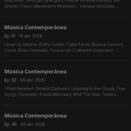
Willy-Willy (Georges Aperghis); Prisme (Anahita Abbasi); Les
Grands Chaos (Alexandros Markéas) - estreias absolutas.
Gravações UER.
Música Contemporânea
Ep. 51
14 abr. 2026
Lasair na Saoirse (Solfa Carlile); Cabin Fever (Bianca Gannon);
Cover (Elias Czerniak); Taraxacum (Catherina Schembri) -
estreias. Gravações UER. Funeral Sentences (Patricia
Alessandrini).
Música Contemporânea
Ep. 50
09 abr. 2026
I Float Between (Amelia Clarkson); Listening to the Clouds (Yue
Song); Dissedate (Finola Merivale); Melt The Wax Towers
(Barry O'Halpin). Estreias. Gravações UER. Canons and
Overtones (Donnacha Dennehy).
Música Contemporânea
Ep. 49
08 abr. 2026