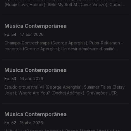
(Eloain Lovis Hübner); #Me My Self AI (Davor Vincze); Carbon
(Misha Cvijovic); Thousand Dead Bodies under my Bed...
(Turgut Erçetin).
Música Contemporânea
Ep. 54
17 abr. 2026
Champs-Contrechamps (George Aperghis); Pubs-Reklamen –
excertos (George Aperghis); Un désir démésure d'amitié
(Mikel Urquiza). Gravações UER.
Música Contemporânea
Ep. 53
16 abr. 2026
Estudo orquestral VII (George Aperghis); Summer Tales (Betsy
Jolas); Where Are You? (Ondrej Adámek). Gravações UER.
Música Contemporânea
Ep. 52
15 abr. 2026