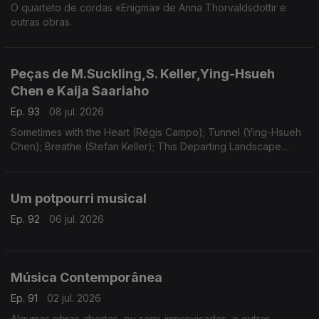
O quarteto de cordas «Enigma» de Anna Thorvaldsdottir e
outras obras.
Peças de M.Suckling,S. Keller,Ying-Hsueh
Chen e Kaija Saariaho
Ep. 93
08 jul. 2026
Sometimes with the Heart (Régis Campo); Tunnel (Ying-Hsueh
Chen); Breathe (Stefan Keller); This Departing Landscape
(Martin Suckling); Oi Kuu (Kaija Saariaho).
Um potpourri musical
Ep. 92
06 jul. 2026
Música Contemporânea
Ep. 91
02 jul. 2026
Algumas obras abertas, ou semi-improvisadas, e outras.