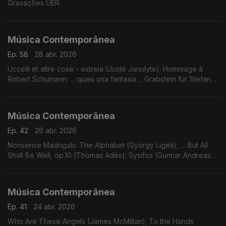
Gravações UER.
Música Contemporânea
Ep. 58
28 abr. 2026
Uccelli et altre cose - estreia (Justé Janulyte); Hommage à
Robert Schumann; ... quasi una fantasia...; Grabstein für Stefan
(György Kurtág). Gravações UER.
Música Contemporânea
Ep. 42
26 abr. 2026
Nonsense Madrigals: The Alphabet (György Ligeti); … But All
Shall Be Well, op.10 (Thomas Adés); Sysifos (Gunnar Andreas
Kristinsson); Lichtflug (Adriana Hölszky); Star Compass (Dai
Fujikura).
Música Contemporânea
Ep. 41
24 abr. 2026
Who Are These Angels (James McMillan); To the Hands