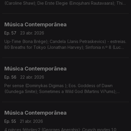
(Caroline Shaw); Die Erste Elegie (Einojuhani Rautavaara); Thin
Ice - concerto nº2 para violino e orquestra (Ondrej Adámek).
Gravações UER.
Música Contemporânea
Ep. 57
23 abr. 2026
Up-Time (Ilona Brége); Candela (Janis Petraskevics) - estreias.
80 Breaths for Tokyo (Jonathan Harvey); Sinfonia n.º 8 (Luc
Brewaeys). Gravações UER.
Música Contemporânea
Ep. 56
22 abr. 2026
Per sense (Dominykas Digimas ); Eos. Goddess of Dawn
(Gundega Smite); Sometimes a Wild God (Martins Vi?ums);
Wand’ring Bark (Helena Tulve). Gravações UER.
Música Contemporânea
Ep. 55
21 abr. 2026
4 pièces fébriles:2 (Georges Aperghis); Crunch modes 1.0