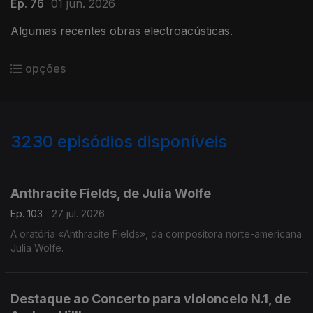
Ep. 76
01 jun. 2026
Algumas recentes obras electroacústicas.
opções
3230
episódios disponíveis
937894
930495
919366
919648
Anthracite Fields, de Julia Wolfe
Ep. 103
27 jul. 2026
A oratória «Anthracite Fields», da compositora norte-americana
Julia Wolfe.
Destaque ao Concerto para violoncelo N.1, de