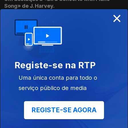
Song» de J. Harvey.
×
Ep. 69
18 mai. 2026
Pássaros e mais pássaros e um cervo.
Música Contemporânea
Ep. 68
15 mai. 2026
Registe-se na RTP
Obras de Mette Nielsen, Arash Yazdani e
Uma única conta para todo o
Daniel Bjarnasson
serviço público de media
Ep. 67
14 mai. 2026
REGISTE-SE AGORA
Música de compositores portugueses
Ep. 66
12 mai. 2026