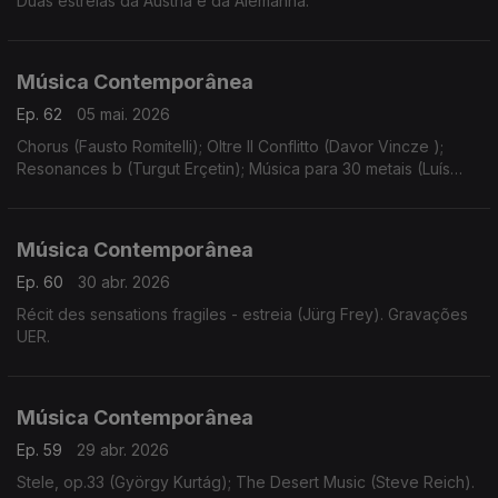
Duas estreias da Áustria e da Alemanha.
Música Contemporânea
Ep. 62
05 mai. 2026
Chorus (Fausto Romitelli); Oltre Il Conflitto (Davor Vincze );
Resonances b (Turgut Erçetin); Música para 30 metais (Luís
Antunes Pena); Instinct (Bastien David).
Música Contemporânea
Ep. 60
30 abr. 2026
Récit des sensations fragiles - estreia (Jürg Frey). Gravações
UER.
Música Contemporânea
Ep. 59
29 abr. 2026
Stele, op.33 (György Kurtág); The Desert Music (Steve Reich).