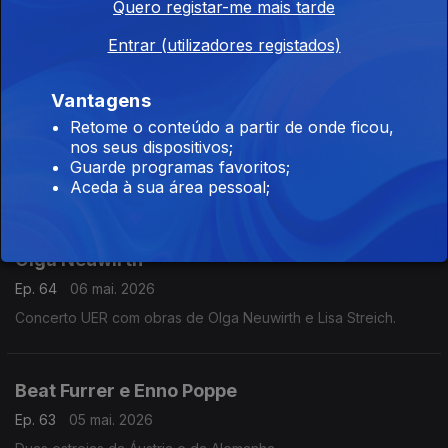
Quero registar-me mais tarde
Música orquestral de cinco compositores portugueses.
Entrar (utilizadores registados)
Peças de David Vincze, Bernhard Land e
Vantagens
outros autores
Retome o conteúdo a partir de onde ficou,
Ep. 65
11 mai. 2026
nos seus dispositivos;
Peças de David Vincze, Bernhard Lang e outros autores
Guarde programas favoritos;
Aceda à sua área pessoal;
A estreia de «Zones of Blue Rhapsodie» de
Olga Neuwirth
Ep. 64
06 mai. 2026
Concerto UER com obras de Olga Neuwirth e Lisa Streich.
Beat Furrer e Enno Poppe
Ep. 63
05 mai. 2026