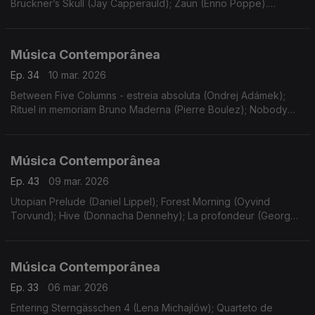
Bruckner’s Skull (Jay Capperauld); Zaun (Enno Poppe).
Gravações UER.
Música Contemporânea
Ep. 34
10 mar. 2026
Between Five Columns - estreia absoluta (Ondrej Adámek);
Rituel in memoriam Bruno Maderna (Pierre Boulez); Nobody
Knows de trouble I see (Bernd Alois Zimmermann). Gravações
UER.
Música Contemporânea
Ep. 43
09 mar. 2026
Utopian Prelude (Daniel Lippel); Forest Morning (Oyvind
Torvund); Hive (Donnacha Dennehy); La profondeur (Georg
Friedrich Haas); Eine Kleine Geschichte (Konstantia Gourzi).
Música Contemporânea
Ep. 33
06 mar. 2026
Entering Sterngässchen 4 (Lena Michajlów); Quarteto de