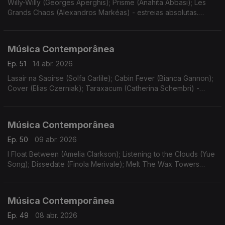
Willy-Willy (Georges Aperghis); Prisme (Anahita Abbasi); Les
Grands Chaos (Alexandros Markéas) - estreias absolutas.
Gravações UER.
Música Contemporânea
Ep. 51
14 abr. 2026
Lasair na Saoirse (Solfa Carlile); Cabin Fever (Bianca Gannon);
Cover (Elias Czerniak); Taraxacum (Catherina Schembri) -
estreias. Gravações UER. Funeral Sentences (Patricia
Alessandrini).
Música Contemporânea
Ep. 50
09 abr. 2026
I Float Between (Amelia Clarkson); Listening to the Clouds (Yue
Song); Dissedate (Finola Merivale); Melt The Wax Towers
(Barry O'Halpin). Estreias. Gravações UER. Canons and
Overtones (Donnacha Dennehy).
Música Contemporânea
Ep. 49
08 abr. 2026