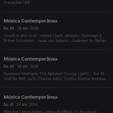
Gravações UER.
Música Contemporânea
Ep. 58
28 abr. 2026
Uccelli et altre cose - estreia (Justé Janulyte); Hommage à
Robert Schumann; ... quasi una fantasia...; Grabstein für Stefan
(György Kurtág). Gravações UER.
Música Contemporânea
Ep. 42
26 abr. 2026
Nonsense Madrigals: The Alphabet (György Ligeti); … But All
Shall Be Well, op.10 (Thomas Adés); Sysifos (Gunnar Andreas
Kristinsson); Lichtflug (Adriana Hölszky); Star Compass (Dai
Fujikura).
Música Contemporânea
Ep. 41
24 abr. 2026
Who Are These Angels (James McMillan); To the Hands