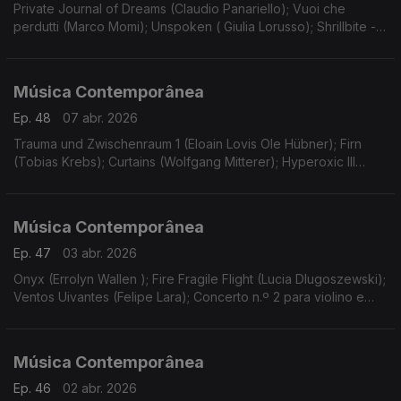
Private Journal of Dreams (Claudio Panariello); Vuoi che
perdutti (Marco Momi); Unspoken ( Giulia Lorusso); Shrillbite -
estreia (Luca Guidarini). Gravações UER.
Música Contemporânea
Ep. 48
07 abr. 2026
Trauma und Zwischenraum 1 (Eloain Lovis Ole Hübner); Firn
(Tobias Krebs); Curtains (Wolfgang Mitterer); Hyperoxic III
(Malin Bang); Lost Traces in Tierra de fuego… (Michael Pelzel).
Gravações UER.
Música Contemporânea
Ep. 47
03 abr. 2026
Onyx (Errolyn Wallen ); Fire Fragile Flight (Lucia Dlugoszewski);
Ventos Uivantes (Felipe Lara); Concerto n.º 2 para violino e
orquestra (Georg Friedrich Haas).
Música Contemporânea
Ep. 46
02 abr. 2026