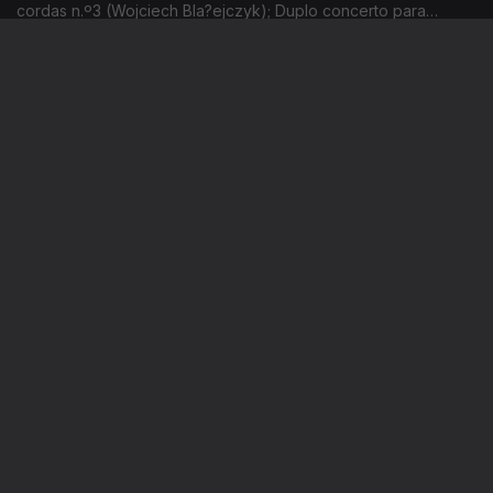
cordas n.º3 (Wojciech Bla?ejczyk); Duplo concerto para
violino, violoncelo e orquestra (Marta Ptaszynska) – estreias
absolutas. Gravações UER.
Música Contemporânea
Ep. 32
05 mar. 2026
Gemini (Esa-Pekka Salonen); Concerto para orquestra (Witold
Lutoslawski). Gravações UER
Música Contemporânea
Ep. 31
04 mar. 2026
Songs for the end of the world — estreia absoluta (Sara
Glojnaric). Gravações UER.
Instale a aplicação
RTP Play