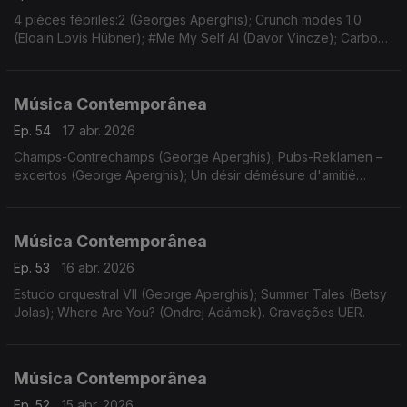
4 pièces fébriles:2 (Georges Aperghis); Crunch modes 1.0
(Eloain Lovis Hübner); #Me My Self AI (Davor Vincze); Carbon
(Misha Cvijovic); Thousand Dead Bodies under my Bed...
(Turgut Erçetin).
Música Contemporânea
Ep. 54
17 abr. 2026
Champs-Contrechamps (George Aperghis); Pubs-Reklamen –
excertos (George Aperghis); Un désir démésure d'amitié
(Mikel Urquiza). Gravações UER.
Música Contemporânea
Ep. 53
16 abr. 2026
Estudo orquestral VII (George Aperghis); Summer Tales (Betsy
Jolas); Where Are You? (Ondrej Adámek). Gravações UER.
Música Contemporânea
Ep. 52
15 abr. 2026