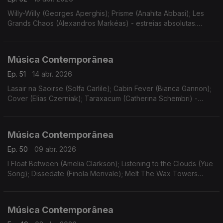
Willy-Willy (Georges Aperghis); Prisme (Anahita Abbasi); Les
Grands Chaos (Alexandros Markéas) - estreias absolutas.
Gravações UER.
Música Contemporânea
Ep. 51
14 abr. 2026
Lasair na Saoirse (Solfa Carlile); Cabin Fever (Bianca Gannon);
Cover (Elias Czerniak); Taraxacum (Catherina Schembri) -
estreias. Gravações UER. Funeral Sentences (Patricia
Alessandrini).
Música Contemporânea
Ep. 50
09 abr. 2026
I Float Between (Amelia Clarkson); Listening to the Clouds (Yue
Song); Dissedate (Finola Merivale); Melt The Wax Towers
(Barry O'Halpin). Estreias. Gravações UER. Canons and
Overtones (Donnacha Dennehy).
Música Contemporânea