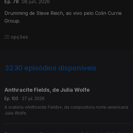
Ep. 78
08 jun. 2026
Drumming de Steve Reich, ao vivo pelo Colin Currie
Group.
opções
3230
episódios disponíveis
937894
930495
919366
919648
Anthracite Fields, de Julia Wolfe
Ep. 103
27 jul. 2026
A oratória «Anthracite Fields», da compositora norte-americana
Julia Wolfe.