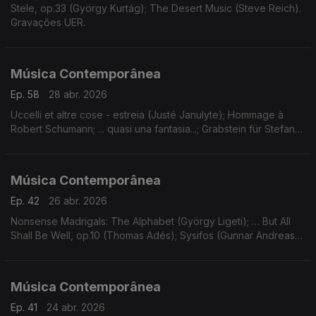
Stele, op.33 (György Kurtág); The Desert Music (Steve Reich).
Gravações UER.
Música Contemporânea
Ep. 58
28 abr. 2026
Uccelli et altre cose - estreia (Justé Janulyte); Hommage à
Robert Schumann; ... quasi una fantasia...; Grabstein für Stefan
(György Kurtág). Gravações UER.
Música Contemporânea
Ep. 42
26 abr. 2026
Nonsense Madrigals: The Alphabet (György Ligeti); … But All
Shall Be Well, op.10 (Thomas Adés); Sysifos (Gunnar Andreas
Kristinsson); Lichtflug (Adriana Hölszky); Star Compass (Dai
Fujikura).
Música Contemporânea
Ep. 41
24 abr. 2026