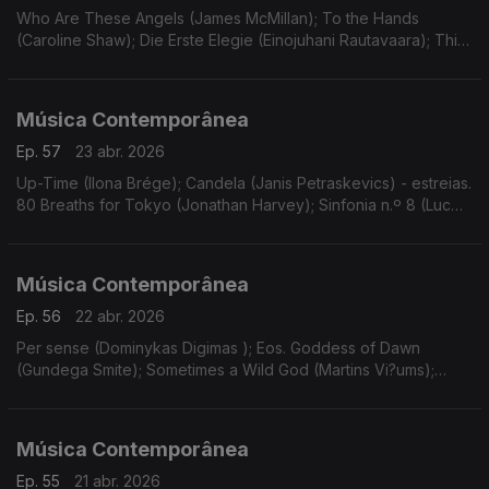
Who Are These Angels (James McMillan); To the Hands
(Caroline Shaw); Die Erste Elegie (Einojuhani Rautavaara); Thin
Ice - concerto nº2 para violino e orquestra (Ondrej Adámek).
Gravações UER.
Música Contemporânea
Ep. 57
23 abr. 2026
Up-Time (Ilona Brége); Candela (Janis Petraskevics) - estreias.
80 Breaths for Tokyo (Jonathan Harvey); Sinfonia n.º 8 (Luc
Brewaeys). Gravações UER.
Música Contemporânea
Ep. 56
22 abr. 2026
Per sense (Dominykas Digimas ); Eos. Goddess of Dawn
(Gundega Smite); Sometimes a Wild God (Martins Vi?ums);
Wand’ring Bark (Helena Tulve). Gravações UER.
Música Contemporânea
Ep. 55
21 abr. 2026