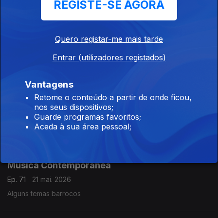
REGISTE-SE AGORA
Três obras escutadas no festival Sonic Matter
Quero registar-me mais tarde
Ep. 73
26 mai. 2026
Concerto pela Orquestra Tonhalle de Zurique dirigida por
Entrar (utilizadores registados)
Pierre André Valade.
Obras de Hannah Kendall, Thomas Adès e Unsuk Chin.
Vantagens
Retome o conteúdo a partir de onde ficou,
Música Contemporânea
nos seus dispositivos;
Ep. 72
25 mai. 2026
Guarde programas favoritos;
Aceda à sua área pessoal;
March of Lies (Maria Faust). Gravações UER.
Música Contemporânea
Ep. 71
21 mai. 2026
Alguns temas barrocos