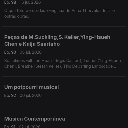
Ep. 98
16 jul. 2026
O quarteto de cordas «Enigma» de Anna Thorvaldsdottir e
outras obras.
Peças de M.Suckling,S. Keller,Ying-Hsueh
Chen e Kaija Saariaho
Ep. 93
08 jul. 2026
Sometimes with the Heart (Régis Campo); Tunnel (Ying-Hsueh
Chen); Breathe (Stefan Keller); This Departing Landscape
(Martin Suckling); Oi Kuu (Kaija Saariaho).
Um potpourri musical
Ep. 92
06 jul. 2026
Música Contemporânea
Ep. 91
02 jul. 2026